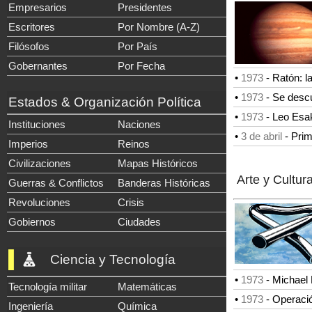
Empresarios
Presidentes
Escritores
Por Nombre (A-Z)
Filósofos
Por País
Gobernantes
Por Fecha
•
1973
-
Ratón: l
•
1973
-
Se descu
Estados & Organización Política
•
1973
-
Leo Esak
Instituciones
Naciones
•
3 de abril
-
Prim
Imperios
Reinos
Civilizaciones
Mapas Históricos
Arte y Cultur
Guerras & Conflictos
Banderas Históricas
Revoluciones
Crisis
Gobiernos
Ciudades
Ciencia y Tecnología
•
1973
- Michael
Tecnología militar
Matemáticas
•
1973
- Operació
Ingeniería
Química