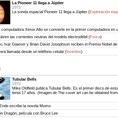
La Pioneer 11 llega a Júpiter
1973
La sonda espacial Pioneer 11 llega a Júpiter (
Exploración espa
a computadora Xerox Alto se convierte en la primer computadora en ut
bren las corrientes neutras del modelo electrodébil
(
Física
)
i, Ivar Giaever y Brian David Josephson reciben el Premio Nobel de
era llamada desde un teléfono celular
(
Inventos
)
a
Tubular Bells
1973
Mike Oldfield publica Tubular Bells. Es el primer disco de es
tenía 17 años. (Imagen de The cover art can be obtained from 
 Ende escribe la novela Momo
n Dragón, película con Bruce Lee