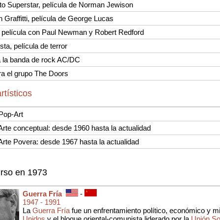
to Superstar, película de Norman Jewison
 Graffitti, película de George Lucas
, película con Paul Newman y Robert Redford
sta, película de terror
a la banda de rock AC/DC
a el grupo The Doors
rtísticos
Pop-Art
rte conceptual: desde 1960 hasta la actualidad
rte Povera: desde 1967 hasta la actualidad
urso en 1973
Guerra Fría
-
1947
-
1991
La
Guerra Fría
fue un enfrentamiento político, económico y mili
Unidos
y el bloque oriental-comunista liderado por la
Unión So