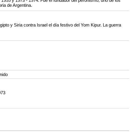
 1955 y 1973 - 1974. Fue el fundador del peronismo, uno de los
ria de Argentina.
to y Siria contra Israel el día festivo del Yom Kipur. La guerra
nido
973