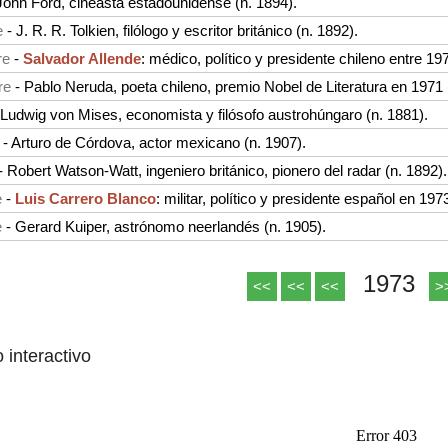
John Ford, cineasta estadounidense (n. 1894).
e
-
J. R. R. Tolkien, filólogo y escritor británico (n. 1892).
re
-
Salvador Allende
: médico, político y presidente chileno entre 19
re
-
Pablo Neruda, poeta chileno, premio Nobel de Literatura en 1971 
Ludwig von Mises, economista y filósofo austrohúngaro (n. 1881).
-
Arturo de Córdova, actor mexicano (n. 1907).
-
Robert Watson-Watt, ingeniero británico, pionero del radar (n. 1892).
e
-
Luis Carrero Blanco
: militar, político y presidente español en 197
e
-
Gerard Kuiper, astrónomo neerlandés (n. 1905).
1973
<<
<<
<<
>
o interactivo