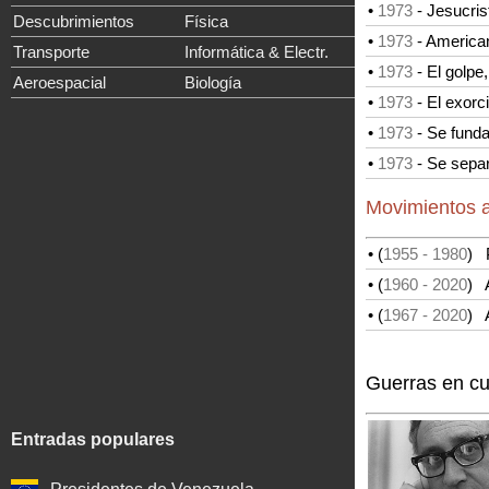
•
1973
- Jesucris
Descubrimientos
Física
•
1973
- American
Transporte
Informática & Electr.
•
1973
- El golpe
Aeroespacial
Biología
•
1973
- El exorci
•
1973
- Se fund
•
1973
- Se separ
Movimientos a
• (
1955
- 1980
)
• (
1960
- 2020
)
A
• (
1967
- 2020
)
A
Guerras en c
Entradas populares