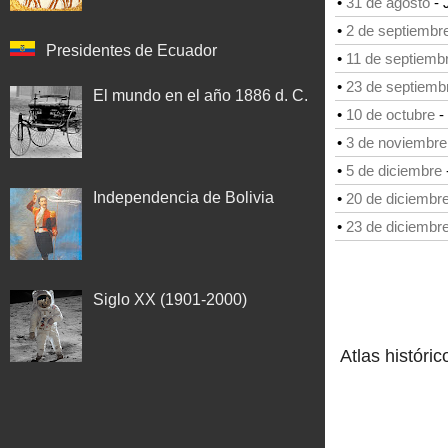
•
31 de agosto
-
•
2 de septiembr
Presidentes de Ecuador
•
11 de septiemb
•
23 de septiemb
El mundo en el año 1886 d. C.
•
10 de octubre
-
•
3 de noviembre
•
5 de diciembre
Independencia de Bolivia
•
20 de diciembr
•
23 de diciembr
Siglo XX (1901-2000)
Atlas históric