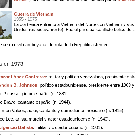
Guerra de Vietnam
1955
- 1975
La contienda enfrentó a Vietnam del Norte con Vietnam y sus 
Unidos respectivamente). Fue el principal conflicto bélico de l
uerra civil camboyana: derrota de la República Jemer
s en 1973
eazar López Contreras
: militar y político venezolano, presidente ent
yndon B. Johnson
: político estadounidense, presidente entre 1963 y
o Picasso, pintor español (n. 1881).
o Bravo, cantante español (n. 1944).
rmán Valdés, actor, cantante y comediante mexicano (n. 1915).
ce Lee, artista marcial y actor estadounidense (n. 1940).
ulgencio Batista
: militar y dictador cubano (n. 1901).