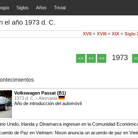
logía
Siglos
Años
Trivial
tóricos y principales acontec
 el año 1973 d. C.
lítica, arte, cultura, etc.) de la
as.
XVII
<
XVIII
<
XIX
<
Siglo
1973
<<
<<
<<
>
contecimientos
Volkswagen Passat (B1)
1973 d. C.
-
Alemania
Año de introducción del automóvil
ino Unido, Irlanda y Dinamarca ingresan en la Comunidad Económic
cuerdo de Paz en Vietnam: Nixon anuncia un acuerdo de paz en Vie