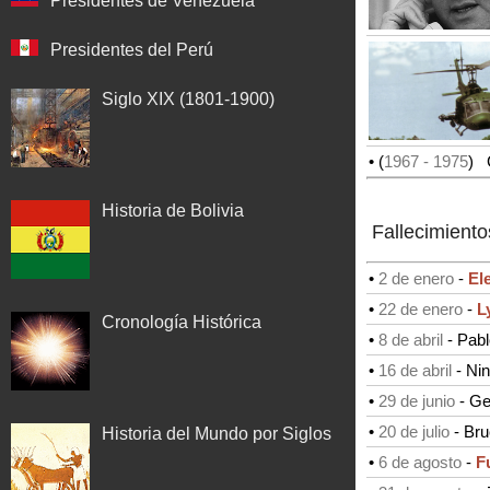
Presidentes de Venezuela
Presidentes del Perú
Siglo XIX (1801-1900)
• (
1967
- 1975
)
G
Historia de Bolivia
Fallecimiento
•
2 de enero
-
El
•
22 de enero
-
L
Cronología Histórica
•
8 de abril
-
Pabl
•
16 de abril
-
Nin
•
29 de junio
-
Ge
•
20 de julio
-
Bru
Historia del Mundo por Siglos
•
6 de agosto
-
F