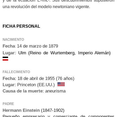
y de la ecuación
E=mc²
. Sus descubrimientos supusieron
una revolución del modelo newtoniano vigente.
FICHA PERSONAL
NACIMIENTO
Fecha
14 de marzo de 1879
:
Lugar
:
Ulm (Reino de Wurtemberg, Imperio Alemán)
FALLECIMIENTO
Fecha
: 18 de abril de 1955 (76 años)
Lugar
: Princeton (EE.UU.)
Causa de la muerte
: aneurisma
PADRE
Hermann Einstein
(
1847-1902
)
Pequeño empresario y comerciante de componentes