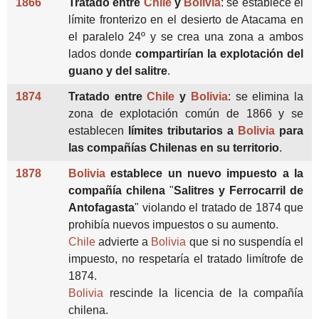
1866
Tratado entre
Chile
y
Bolivia
: se establece el
límite fronterizo en el desierto de Atacama en
el paralelo 24º y se crea una zona a ambos
lados donde
compartirían la explotación del
guano y del salitre
.
1874
Tratado entre
Chile
y
Bolivia
: se elimina la
zona de explotación común de 1866 y se
establecen
límites tributarios a
Bolivia
para
las compañías Chilenas en su territorio
.
1878
Bolivia
establece un nuevo impuesto a la
compañía chilena
"
Salitres y Ferrocarril de
Antofagasta
" violando el tratado de 1874 que
prohibía nuevos impuestos o su aumento.
Chile
advierte a
Bolivia
que si no suspendía el
impuesto, no respetaría el tratado limítrofe de
1874.
Bolivia
rescinde la licencia de la compañía
chilena.