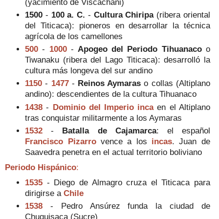
(yacimiento de Viscachani)
1500
-
100 a. C.
-
Cultura Chiripa
(ribera oriental
del Titicaca): pioneros en desarrollar la técnica
agrícola de los camellones
500
-
1000
-
Apogeo del Periodo Tihuanaco
o
Tiwanaku (ribera del Lago Titicaca): desarrolló la
cultura más longeva del sur andino
1150
-
1477
-
Reinos Aymaras
o collas (Altiplano
andino): descendientes de la cultura Tihuanaco
1438
-
Dominio del Imperio inca
en el Altiplano
tras conquistar militarmente a los Aymaras
1532
-
Batalla de Cajamarca
: el español
Francisco Pizarro
vence a los
incas
. Juan de
Saavedra penetra en el actual territorio boliviano
Periodo Hispánico
:
1535
- Diego de Almagro cruza el Titicaca para
dirigirse a
Chile
1538
- Pedro Ansúrez funda la ciudad de
Chuquisaca (Sucre)