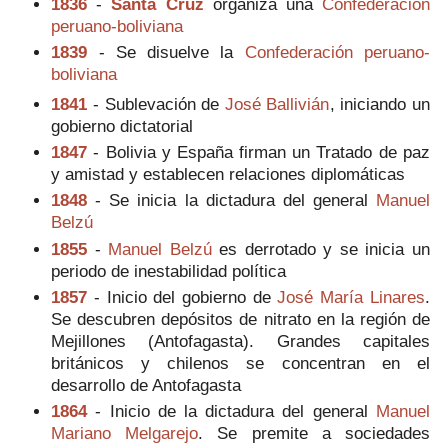
1836
-
Santa Cruz
organiza una
Confederación
peruano-boliviana
1839
- Se disuelve la
Confederación peruano-
boliviana
1841
- Sublevación de
José Ballivián
, iniciando un
gobierno dictatorial
1847
- Bolivia y España firman un Tratado de paz
y amistad y establecen relaciones diplomáticas
1848
- Se inicia la dictadura del general
Manuel
Belzú
1855
-
Manuel Belzú
es derrotado y se inicia un
periodo de inestabilidad política
1857
- Inicio del gobierno de
José María Linares
.
Se descubren depósitos de nitrato en la región de
Mejillones (Antofagasta). Grandes capitales
británicos y chilenos se concentran en el
desarrollo de Antofagasta
1864
- Inicio de la dictadura del general
Manuel
Mariano Melgarejo
. Se premite a sociedades