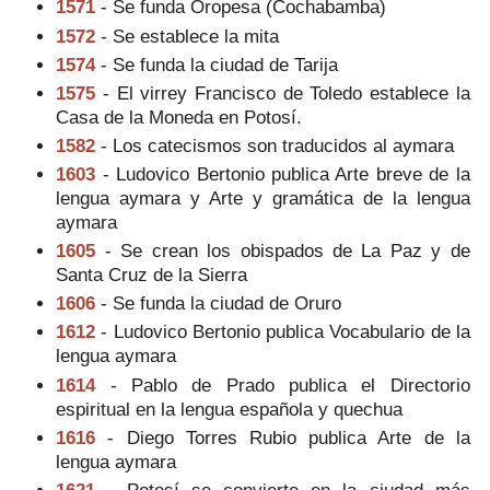
1571
- Se funda Oropesa (Cochabamba)
1572
- Se establece la mita
1574
- Se funda la ciudad de Tarija
1575
- El virrey Francisco de Toledo establece la
Casa de la Moneda en Potosí.
1582
- Los catecismos son traducidos al aymara
1603
- Ludovico Bertonio publica Arte breve de la
lengua aymara y Arte y gramática de la lengua
aymara
1605
- Se crean los obispados de La Paz y de
Santa Cruz de la Sierra
1606
- Se funda la ciudad de Oruro
1612
- Ludovico Bertonio publica Vocabulario de la
lengua aymara
1614
- Pablo de Prado publica el Directorio
espiritual en la lengua española y quechua
1616
- Diego Torres Rubio publica Arte de la
lengua aymara
1621
- Potosí se convierte en la ciudad más