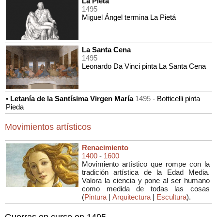
La Pietá
por la Unesco y se exhibe actualmente
1495
en Santa Maria delle Grazie, Milán.
Miguel Ángel termina La Pietá
La Santa Cena
1495
Leonardo Da Vinci pinta La Santa Cena
•
Letanía de la Santísima Virgen María
1495
- Botticelli pinta
Pieda
Movimientos artísticos
Renacimiento
1400
-
1600
Movimiento artístico que rompe con la
tradición artística de la Edad Media.
Valora la ciencia y pone al ser humano
como medida de todas las cosas
(
Pintura
|
Arquitectura
|
Escultura
).
Guerras en curso en 1495