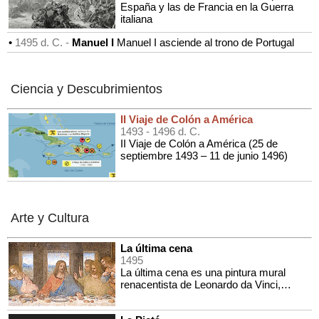
España y las de Francia en la Guerra
italiana
•
1495 d. C. -
Manuel I
Manuel I asciende al trono de Portugal
Ciencia y Descubrimientos
II Viaje de Colón a América
1493
- 1496 d. C.
II Viaje de Colón a América (25 de
septiembre 1493 – 11 de junio 1496)
Arte y Cultura
La última cena
1495
La última cena es una pintura mural
renacentista de Leonardo da Vinci,
pintada entre 1945 y 1498. Ha sido
declarada Patrimonio de la Humanidad