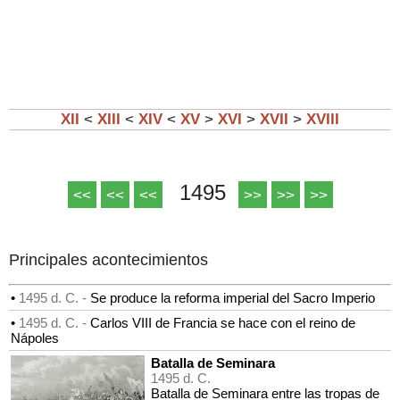
XII
<
XIII
<
XIV
<
XV
>
XVI
>
XVII
>
XVIII
1495
<<
<<
<<
>>
>>
>>
Principales acontecimientos
•
1495 d. C. -
Se produce la reforma imperial del Sacro Imperio
•
1495 d. C. -
Carlos VIII de Francia se hace con el reino de
Nápoles
Batalla de Seminara
1495 d. C.
Batalla de Seminara entre las tropas de