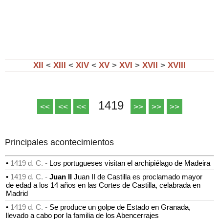
XII
<
XIII
<
XIV
<
XV
>
XVI
>
XVII
>
XVIII
1419
<<
<<
<<
>>
>>
>>
Principales acontecimientos
•
1419 d. C. -
Los portugueses visitan el archipiélago de Madeira
•
1419 d. C. -
Juan II
Juan II de Castilla es proclamado mayor
de edad a los 14 años en las Cortes de Castilla, celabrada en
Madrid
•
1419 d. C. -
Se produce un golpe de Estado en Granada,
llevado a cabo por la familia de los Abencerrajes