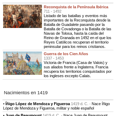
Reconquista de la Península Ibérica
711
- 1492
Listado de las batallas y eventos más
importantes de la Reconquista desde la
Batalla de Guadalete pasando por la
Batalla de Covadonga o la Batalla de las
Navas de Tolosa, hasta la caída del
Reino de Granada en 1492 en el que los
Reyes Católicos recuperan el territorio
peninsular para los reinos cristianos.
Guerra de los Cien Años
1337
- 1453
Victoria de Francia (Casa de Valois) y
sus aliados frente a Inglaterra. Francia
recupera los territorios conquistados por
los ingleses excepto Calais.
Nacimientos en 1419
•
Íñigo López de Mendoza y Figueroa
1419 d. C. -
Nace Íñigo
López de Mendoza y Figueroa, militar y noble español
•
Juan de Beaumount
1419 d. C. -
Nace Juan de Beaumount