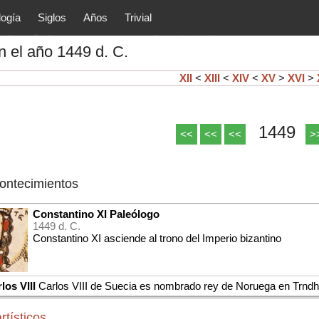
logía
Siglos
Años
Trivial
tóricos y principales acontec
 el año 1449 d. C.
lítica, arte, cultura, etc.) de la
as.
XII
<
XIII
<
XIV
<
XV
>
XVI
>
1449
<<
<<
<<
>
contecimientos
Constantino XI Paleólogo
1449 d. C.
Constantino XI asciende al trono del Imperio bizantino
los VIII
Carlos VIII de Suecia es nombrado rey de Noruega en Trnd
rtísticos