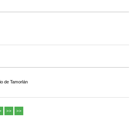
io de Tamorlán
>
>>
>>