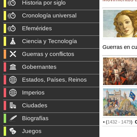
Historia por siglo
Cronología universal
Efemérides
Ciencia y Tecnología
Guerras en c
Guerras y conflictos
Gobernantes
Estados, Países, Reinos
Imperios
Ciudades
Biografías
• (
1432
- 1479
)
G
Juegos