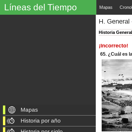
Líneas del Tiempo
Mapas
Crono
Líneas del Tiempo, Mapas His
H. General 
descubrimientos, exploraciones, po
año 3000 a. C. hasta nuestros dí
Historia Genera
¡Incorrecto!
65. ¿Cuál es 
Mapas
Historia por año
Historia por siglo