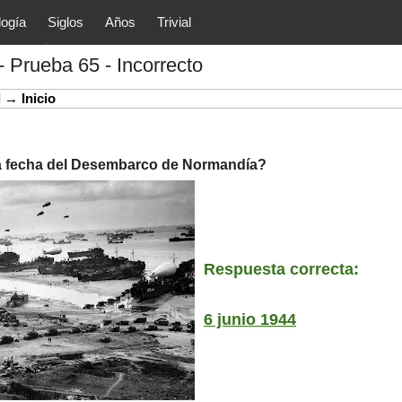
logía
Siglos
Años
Trivial
tóricos y principales acontec
- Prueba 65 - Incorrecto
lítica, arte, cultura, etc.) de la
as.
l
→
Inicio
la fecha del Desembarco de Normandía?
Respuesta correcta:
6 junio 1944