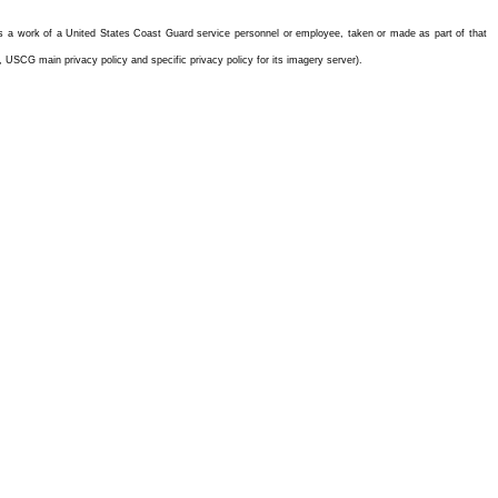
 is a work of a United States Coast Guard service personnel or employee, taken or made as part of that
5, USCG main privacy policy and specific privacy policy for its imagery server).