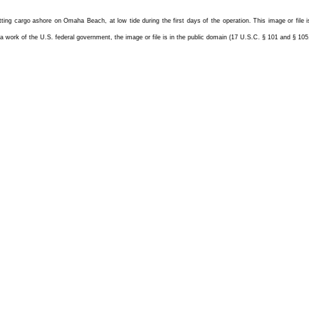
tting cargo ashore on Omaha Beach, at low tide during the first days of the operation.
This image or file
s a work of the U.S. federal government, the image or file is in the public domain (17 U.S.C. § 101 and § 10