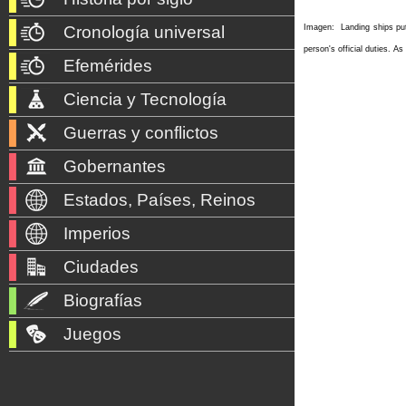
Imagen:
Landing ships pu
Cronología universal
person's official duties. A
Efemérides
Ciencia y Tecnología
Guerras y conflictos
Gobernantes
Estados, Países, Reinos
Imperios
Ciudades
Biografías
Juegos