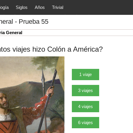
logía
Siglos
Años
Trivial
tóricos y principales acontec
neral - Prueba 55
lítica, arte, cultura, etc.) de la
as.
ria General
tos viajes hizo Colón a América?