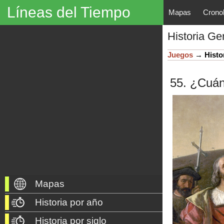
Líneas del Tiempo
Mapas
Crono
Líneas del Tiempo, Mapas His
Historia Ge
descubrimientos, exploraciones, po
año 3000 a. C. hasta nuestros dí
Juegos
→
Histo
55. ¿Cuán
Mapas
Historia por año
Historia por siglo