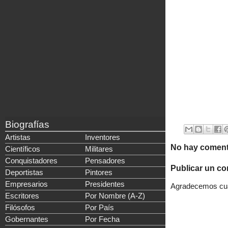
Biografías
Artistas
Inventores
No hay coment
Científicos
Militares
Conquistadores
Pensadores
Publicar un co
Deportistas
Pintores
Empresarios
Presidentes
Agradecemos cual
Escritores
Por Nombre (A-Z)
Filósofos
Por País
Gobernantes
Por Fecha