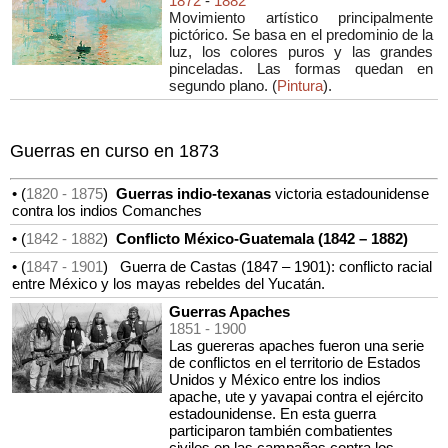
1872
-
1882
Movimiento artístico principalmente
pictórico. Se basa en el predominio de la
luz, los colores puros y las grandes
pinceladas. Las formas quedan en
segundo plano. (
Pintura
).
Guerras en curso en 1873
• (
1820
- 1875
)
Guerras indio-texanas
victoria estadounidense
contra los indios Comanches
• (
1842
- 1882
)
Conflicto México-Guatemala (1842 – 1882)
• (
1847
- 1901
)
Guerra de Castas (1847 – 1901): conflicto racial
entre México y los mayas rebeldes del Yucatán.
Guerras Apaches
1851
- 1900
Las guereras apaches fueron una serie
de conflictos en el territorio de Estados
Unidos y México entre los indios
apache, ute y yavapai contra el ejército
estadounidense. En esta guerra
participaron también combatientes
civiles en las campañas contra los