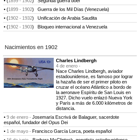
• (
1899
- 1902
)
Segunda guerra bóer
• (
1899
- 1902
)
Guerra de los Mil Días (Venezuela)
• (
1902
- 1932
)
Unificación de Arabia Saudita
• (
1902
- 1903
)
Bloqueo internacional a Venezuela
Nacimientos en 1902
Charles Lindbergh
4 de enero -
Nace Charles Lindbergh, aviador
estadounidense, es famoso por lograr
la hazaña de ser el primer piloto en
cruzar el océano Atlántico a bordo de
la aeronave Espíritu de San Louis en
1927. Dicho vuelo enlazó Nueva York
y París a más de 6.000 kilómetros de
distancia.
•
9 de enero -
Josemaría Escrivá de Balaguer, sacerdote
español, fundador del Opus Dei
•
1 de mayo -
Francisco García Lorca, poeta español
•
16 de junio -
Barbara McClintock, genetista estadounidense,