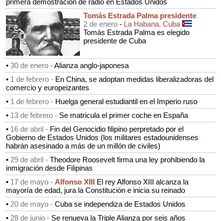
primera demostración de radio en Estados Unidos
Tomás Estrada Palma presidente
2 de enero
-
La Habana
,
Cuba
Tomás Estrada Palma es elegido
presidente de Cuba
•
30 de enero -
Alianza anglo-japonesa
•
1 de febrero -
En China, se adoptan medidas liberalizadoras del
comercio y europeizantes
•
1 de febrero -
Huelga general estudiantil en el Imperio ruso
•
13 de febrero -
Se matricula el primer coche en España
•
16 de abril -
Fin del Genocidio filipino perpretado por el
Gobierno de Estados Unidos (los militares estadounidenses
habrán asesinado a más de un millón de civiles)
•
29 de abril -
Theodore Roosevelt firma una ley prohibiendo la
inmigración desde Filipinas
•
17 de mayo -
Alfonso XIII
El rey Alfonso XIII alcanza la
mayoría de edad, jura la Constitución e inicia su reinado
•
20 de mayo -
Cuba se independiza de Estados Unidos
•
28 de junio -
Se renueva la Triple Alianza por seis años