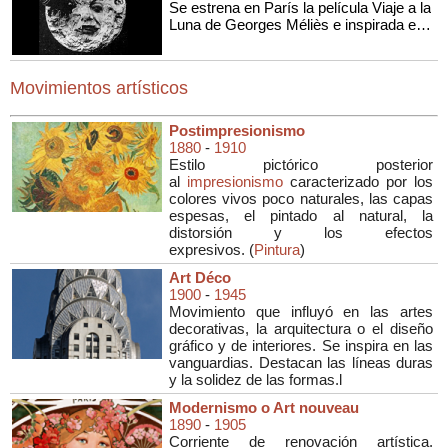
Se estrena en París la película Viaje a la
Luna de Georges Méliès e inspirada en
las obras de ciencia ficción de Julio
Verne (De la Tierra a la Luna) o de H.G.
Wells (Los primeros hombres en la
Movimientos artísticos
Luna).
Postimpresionismo
1880
-
1910
Estilo pictórico posterior
al
impresionismo
caracterizado por los
colores vivos poco naturales, las capas
espesas, el pintado al natural, la
distorsión y los efectos
expresivos. (
Pintura
)
Art Déco
1900
-
1945
Movimiento que influyó en las artes
decorativas, la arquitectura o el diseño
gráfico y de interiores. Se inspira en las
vanguardias. Destacan las líneas duras
y la solidez de las formas.l
Modernismo o Art nouveau
1890
-
1905
Corriente de renovación artística.