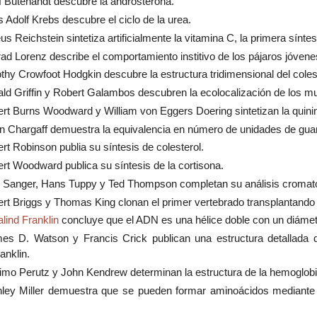
f Butenandt descubre la androsterona.
 Adolf Krebs descubre el ciclo de la urea.
us Reichstein sintetiza artificialmente la vitamina C, la primera sínte
ad Lorenz describe el comportamiento institivo de los pájaros jóvene
thy Crowfoot Hodgkin descubre la estructura tridimensional del colest
ld Griffin y Robert Galambos descubren la ecolocalización de los mu
rt Burns Woodward y William von Eggers Doering sintetizan la quini
n Chargaff demuestra la equivalencia en número de unidades de guan
rt Robinson publia su síntesis de colesterol.
rt Woodward publica su síntesis de la cortisona.
 Sanger, Hans Tuppy y Ted Thompson completan su análisis cromatogr
rt Briggs y Thomas King clonan el primer vertebrado transplantando
lind Franklin
concluye que el ADN es una hélice doble con un diáme
s D. Watson y Francis Crick publican una estructura detallada d
anklin.
mo Perutz y John Kendrew determinan la estructura de la hemoglobi
ley Miller demuestra que se pueden formar aminoácidos mediante 