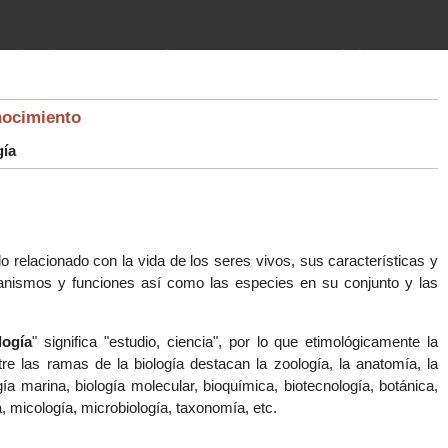
imientos (guerras, gobiernos,
 historia de la humanidad desde el
nocimiento
gía
lo relacionado con la vida de los seres vivos, sus características y
canismos y funciones así como las especies en su conjunto y las
logía
" significa "estudio, ciencia", por lo que etimológicamente la
tre las ramas de la biología destacan la zoología, la anatomía, la
ogía marina, biología molecular, bioquímica, biotecnología, botánica,
ía, micología, microbiología, taxonomía, etc.