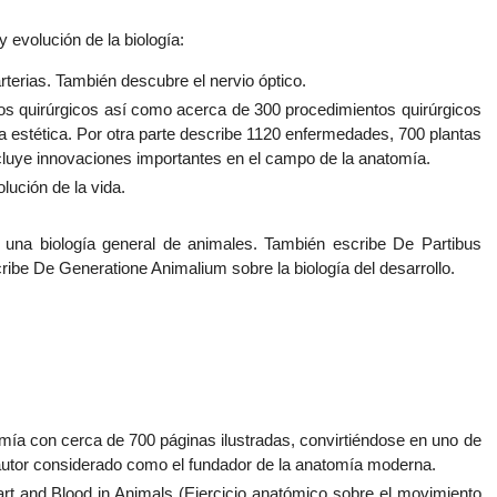
 evolución de la biología:
terias. También descubre el nervio óptico.
tos quirúrgicos así como acerca de 300 procedimientos quirúrgicos
ía estética. Por otra parte describe 1120 enfermedades, 700 plantas
cluye innovaciones importantes en el campo de la anatomía.
lución de la vida.
, una biología general de animales. También escribe De Partibus
ibe De Generatione Animalium sobre la biología del desarrollo.
mía con cerca de 700 páginas ilustradas, convirtiéndose en uno de
u autor considerado como el fundador de la anatomía moderna.
rt and Blood in Animals (Ejercicio anatómico sobre el movimiento