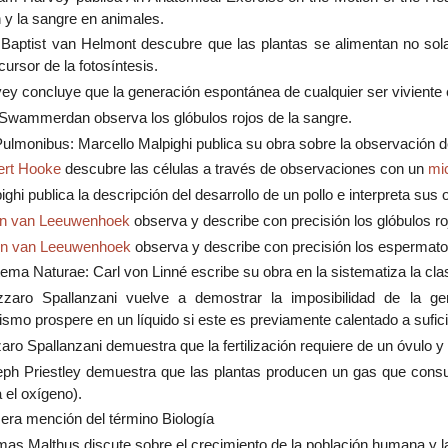
 y la sangre en animales.
Baptist van Helmont descubre que las plantas se alimentan no sola
cursor de la fotosíntesis.
ey concluye que la generación espontánea de cualquier ser viviente 
Swammerdan observa los glóbulos rojos de la sangre.
ulmonibus: Marcello Malpighi publica su obra sobre la observación d
rt Hooke
descubre las células a través de observaciones con un
mi
ighi publica la descripción del desarrollo de un pollo e interpreta s
n van Leeuwenhoek
observa y describe con precisión los glóbulos ro
on van Leeuwenhoek
observa y describe con precisión los espermato
ema Naturae: Carl von Linné escribe su obra en la sistematiza la clas
zaro Spallanzani vuelve a demostrar la imposibilidad de la g
smo prospere en un líquido si este es previamente calentado a sufic
aro Spallanzani demuestra que la fertilización requiere de un óvulo
ph Priestley demuestra que las plantas producen un gas que consu
 el oxígeno).
era mención del término Biología
as Malthus discute sobre el crecimiento de la población humana y l