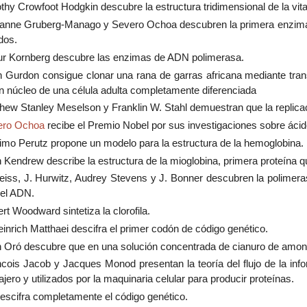
thy Crowfoot Hodgkin descubre la estructura tridimensional de la vi
anne Gruberg-Manago y Severo Ochoa descubren la primera enzima si
dos.
ur Kornberg descubre las enzimas de ADN polimerasa.
 Gurdon consigue clonar una rana de garras africana mediante trans
un núcleo de una célula adulta completamente diferenciada
hew Stanley Meselson y Franklin W. Stahl demuestran que la replic
ero Ochoa
recibe el Premio Nobel por sus investigaciones sobre ácid
mo Perutz propone un modelo para la estructura de la hemoglobina.
 Kendrew describe la estructura de la mioglobina, primera proteína q
iss, J. Hurwitz, Audrey Stevens y J. Bonner descubren la polimeras
 el ADN.
rt Woodward sintetiza la clorofila.
einrich Matthaei descifra el primer codón de código genético.
 Oró descubre que en una solución concentrada de cianuro de amonio
cois Jacob y Jacques Monod presentan la teoría del flujo de la inf
ro y utilizados por la maquinaria celular para producir proteínas.
escifra completamente el código genético.