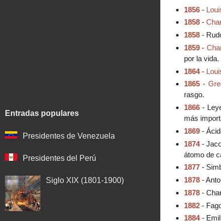
1856
-
Loui
1858
-
Char
1858
- Rudo
1859
-
Cha
por la vida.
1864
-
Loui
1865
-
Gre
rasgo.
1866
- Leye
Entradas populares
más importa
1869
- Ácid
Presidentes de Venezuela
1874
- Jaco
átomo de ca
Presidentes del Perú
1877
- Simb
1878
- Anto
Siglo XIX (1801-1900)
1878
- Char
1882
- Fago
1884
- Emil