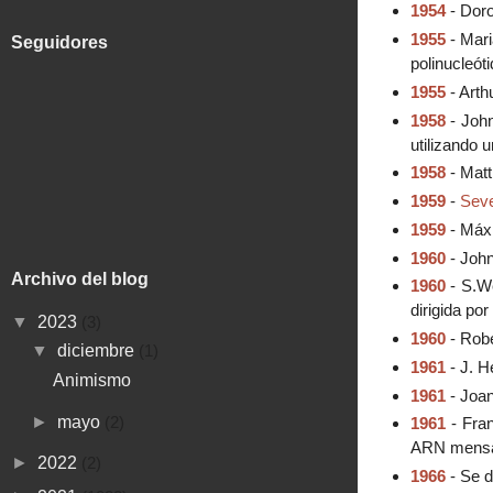
1954
- Doro
1955
- Mari
Seguidores
polinucleóti
1955
- Arth
1958
- John
utilizando 
1958
- Matt
1959
-
Sev
1959
- Máxi
1960
- John
Archivo del blog
1960
- S.We
dirigida por
▼
2023
(3)
1960
- Robe
▼
diciembre
(1)
1961
- J. H
Animismo
1961
- Joan
►
mayo
(2)
1961
- Fran
ARN mensaje
►
2022
(2)
1966
- Se d