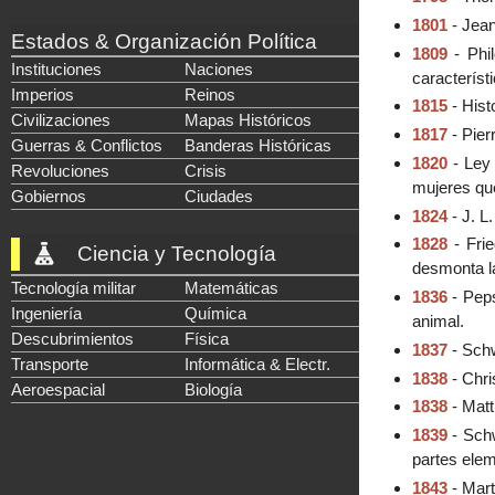
1801
- Jean
Estados & Organización Política
1809
- Phil
Instituciones
Naciones
característ
Imperios
Reinos
1815
- Hist
Civilizaciones
Mapas Históricos
1817
- Pier
Guerras & Conflictos
Banderas Históricas
1820
- Ley 
Revoluciones
Crisis
mujeres qu
Gobiernos
Ciudades
1824
- J. L
1828
- Frie
Ciencia y Tecnología
desmonta la 
Tecnología militar
Matemáticas
1836
- Peps
Ingeniería
Química
animal.
Descubrimientos
Física
1837
- Schw
Transporte
Informática & Electr.
1838
- Chri
Aeroespacial
Biología
1838
- Matt
1839
- Schw
partes elem
1843
- Mart