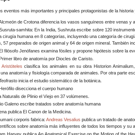
s eventos más importantes y principales protagonistas de la historia y
Alcmeón de Crotona diferencia los vasos sanguíneos entre venas y ar
Susruta-samhita: En la India, Sushruta escribe sobre 120 instrumen
 la cirugía humana en 8 categorías, incluyendo una categoría de cirug
, 57 preparados de origen animal y 64 de origen mineral. También in
El filósofo Jenófanes examina fósiles y propone hipótesis sobre la evo
Primer libro de anatomía por Diocles de Caristo.
-
Aristóteles
clasifica los animales en su obra Historion Animalium
una anatomía y fisiología comparada de animales. Por otra parte escr
Teofrasto inicia el estudio sistemático de la botánica.
Herófilo disecciona el cuerpo humano
a Naturalis de Plinio el Viejo en 37 volúmenes.
io Galeno escribe tratados sobre anatomía humana
ena publica El Canon de la Medicina.
umani corporis fabrica:
Andreas Vesalius
publica un tratado de anato
científicos sobre anatomía más influyentes de todos los tiempos y s
iam Harvey publica An Anatomical Exercise on the Motion of the Hea