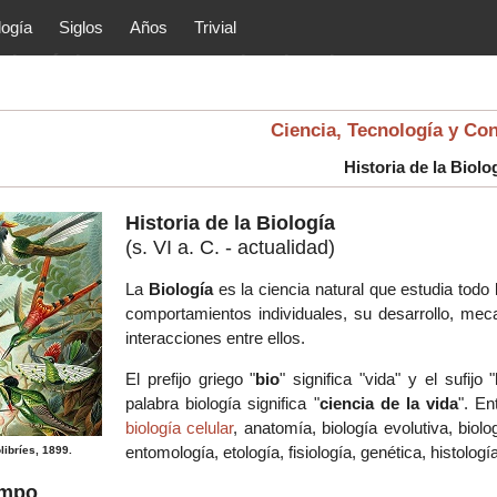
logía
Siglos
Años
Trivial
tóricos y principales acontec
lítica, arte, cultura, etc.) de la
as.
Ciencia, Tecnología y Co
Historia de la Biolo
Historia de la Biología
(s. VI a. C. - actualidad)
La
Biología
es la ciencia natural que estudia todo 
comportamientos individuales, su desarrollo, me
interacciones entre ellos.
El prefijo griego "
bio
" significa "vida" y el sufijo "
palabra biología significa "
ciencia de la vida
". En
biología celular
, anatomía, biología evolutiva, biol
entomología, etología, fisiología, genética, histolog
ibríes, 1899.
empo