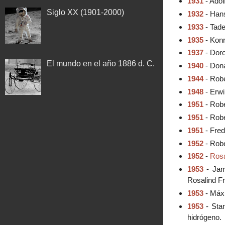
1931
- Adol
Siglo XX (1901-2000)
1932
- Hans
1933
- Tade
1935
- Konr
1937
- Doro
El mundo en el año 1886 d. C.
1940
- Dona
1944
- Robe
1948
- Erwi
1951
- Robe
1951
- Robe
1951
- Fred
1952
- Robe
1952
-
Rosa
1953
- Jame
Rosalind Fr
1953
- Máxi
1953
- Stan
hidrógeno.