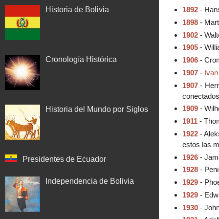
Historia de Bolivia
1892
- Hans
1898
- Mart
1902
- Walt
1905
- Will
Cronología Histórica
1906
- Crom
1907
-
Ivan
1907
- Herm
conectados
1909
- Wilh
Historia del Mundo por Siglos
1911
- Thom
1922
- Alek
estos las m
1926
- Jame
Presidentes de Ecuador
1928
- Peni
Independencia de Bolivia
1929
- Phoe
1929
- Edwa
1930
- John