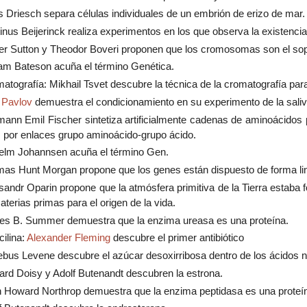
 Driesch separa células individuales de un embrión de erizo de mar.
inus Beijerinck realiza experimentos en los que observa la existencia
er Sutton y Theodor Boveri proponen que los cromosomas son el sopor
iam Bateson acuña el término Genética.
atografía: Mikhail Tsvet descubre la técnica de la cromatografía pa
 Pavlov
demuestra el condicionamiento en su experimento de la saliv
ann Emil Fischer sintetiza artificialmente cadenas de aminoácidos 
 por enlaces grupo aminoácido-grupo ácido.
elm Johannsen acuña el término Gen.
as Hunt Morgan propone que los genes están dispuesto de forma li
sandr Oparin propone que la atmósfera primitiva de la Tierra estab
aterias primas para el origen de la vida.
s B. Summer demuestra que la enzima ureasa es una proteína.
cilina:
Alexander Fleming
descubre el primer antibiótico
bus Levene descubre el azúcar desoxirribosa dentro de los ácidos n
rd Doisy y Adolf Butenandt descubren la estrona.
 Howard Northrop demuestra que la enzima peptidasa es una proteí