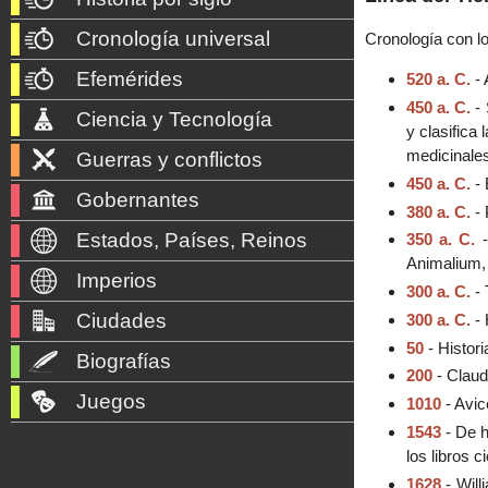
Cronología universal
Cronología con lo
Efemérides
520 a. C.
- 
450 a. C.
- 
Ciencia y Tecnología
y clasifica
medicinales
Guerras y conflictos
450 a. C.
- 
Gobernantes
380 a. C.
- 
Estados, Países, Reinos
350 a. C.
Animalium, 
Imperios
300 a. C.
- 
Ciudades
300 a. C.
- 
50
- Histori
Biografías
200
- Claud
Juegos
1010
- Avic
1543
- De h
los libros 
1628
- Will