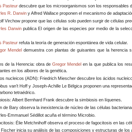
s Pasteur
descubre que los microorganismos son los responsables de
les R. Darwin
y Alfred Wallace proponen el mecanismo de adaptación 
lf Virchow propone que las células solo pueden surgir de células pre
rles Darwin
publica El origen de las especies por medio de la selecc
s Pasteur
refuta la teoría de generación espontánea de vida celular.
gor Mendel
demuestra con plantas de guisantes que la herencia si
s de la Herencia: obra de
Gregor Mendel
en la que publica los re
ntes en los albores de la genética.
os nucleicos (ADN): Friedrich Miescher descubre los ácidos nucleicos
bus van’t Hoff y Joseph-Achille Le Bélgica proponen una representa
rbono tetraédrico.
iosis: Albert Bernhard Frank descubre la simbiosis en líquenes.
n de Bary observa la inexistencia de núcleo de las células bacteriana
les-Emmanuel Sédillot acuña el término Microbio.
citosis: Élie Metchnihoff observa el proceso de fagocitosis en las cél
 Fischer inicia su análisis de las composiciones y estructuras de los