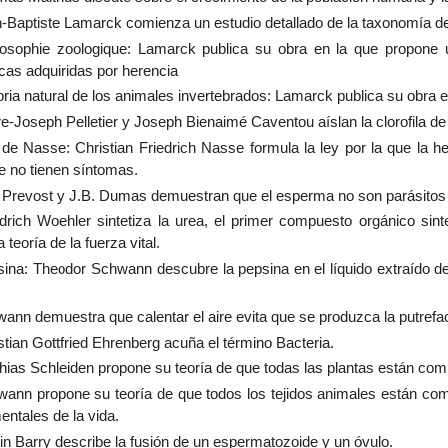
-Baptiste Lamarck comienza un estudio detallado de la taxonomía de
osophie zoologique: Lamarck publica su obra en la que propone u
icas adquiridas por herencia
oria natural de los animales invertebrados: Lamarck publica su obra e
re-Joseph Pelletier y Joseph Bienaimé Caventou aíslan la clorofila de 
de Nasse: Christian Friedrich Nasse formula la ley por la que la h
e no tienen síntomas.
. Prevost y J.B. Dumas demuestran que el esperma no son parásitos si
drich Woehler sintetiza la urea, el primer compuesto orgánico sin
teoría de la fuerza vital.
ina: Theodor Schwann descubre la pepsina en el líquido extraído 
ann demuestra que calentar el aire evita que se produzca la putrefa
stian Gottfried Ehrenberg acuña el término Bacteria.
hias Schleiden propone su teoría de que todas las plantas están com
ann propone su teoría de que todos los tejidos animales están com
entales de la vida.
in Barry describe la fusión de un espermatozoide y un óvulo.