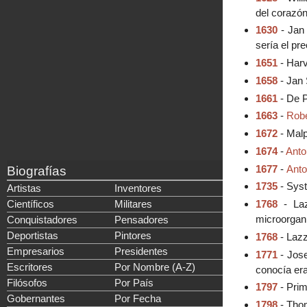
del corazón
1630
- Jan 
sería el pre
1651
- Harv
1658
- Jan 
1661
- De P
1663
-
Robe
1672
- Malp
1674
-
Anto
1677
-
Ant
Biografías
1735
- Syst
Artistas
Inventores
Científicos
Militares
1768
- Laz
microorgani
Conquistadores
Pensadores
Deportistas
Pintores
1768
- Lazz
Empresarios
Presidentes
1771
- Jose
Escritores
Por Nombre (A-Z)
conocía era
Filósofos
Por País
1797
- Prim
Gobernantes
Por Fecha
1798
- Thom