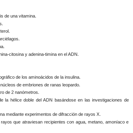
sis de una vitamina.
s.
erol.
rciélagos.
na.
ina-citosina y adenina-timina en el ADN.
áfico de los aminoácidos de la insulina.
 núcleos de embriones de ranas leopardo.
tro de 2 nanómetros.
e la hélice doble del ADN basándose en las investigaciones de
na mediante experimentos de difracción de rayos X.
rayos que atraviesan recipientes con agua, metano, amoníaco e