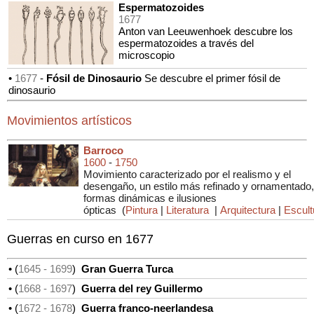
Espermatozoides
1677
Anton van Leeuwenhoek descubre los
espermatozoides a través del
microscopio
•
1677
-
Fósil de Dinosaurio
Se descubre el primer fósil de
dinosaurio
Movimientos artísticos
Barroco
1600
-
1750
Movimiento caracterizado por el realismo y el
desengaño, un estilo más refinado y ornamentado,
formas dinámicas e ilusiones
ópticas
(
Pintura
|
Literatura
|
Arquitectura
|
Escult
Guerras en curso en 1677
• (
1645
- 1699
)
Gran Guerra Turca
• (
1668
- 1697
)
Guerra del rey Guillermo
• (
1672
- 1678
)
Guerra franco-neerlandesa