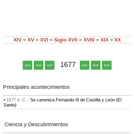
XIV
<
XV
<
XVI
<
Siglo
XVII
>
XVIII
>
XIX
>
XX
1677
<<
<<
<<
>>
>>
>>
Principales acontecimientos
•
1677 d. C. -
Se canoniza Fernando III de Castilla y León (El
Santo)
Ciencia y Descubrimientos