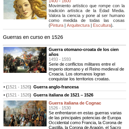
1400
-
1600
Movimiento artístico que rompe con la
tradición artística de la Edad Media.
Valora la ciencia y pone al ser humano
como medida de todas las cosas
(
Pintura
|
Arquitectura
|
Escultura
).
Guerras en curso en 1526
Guerra otomano-croata de los cien
años
1493
- 1593
Serie de conflictos militares entre el
Imperio otomano y el Reino medieval de
Croacia. Los otomanos logran
conquistar los territorios croatas.
• (
1521
- 1526
)
Guerra anglo-francesa
• (
1521
- 1526
)
Guerra italiana de 1521 – 1526
Guerra italiana de Cognac
1526
- 1530
Se enfrentaron en estas guerras varias
de las principales potencias de Europa
Occidental como Francia, la Corona de
Castilla, la Corona de Aragón, el Sacro