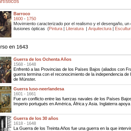
rtísticos
Barroco
1600
-
1750
Movimiento caracterizado por el realismo y el desengaño, un
ilusiones ópticas
(
Pintura
|
Literatura
|
Arquitectura
|
Escultu
urso en 1643
Guerra de los Ochenta Años
1568
- 1648
Enfrentó a las Provincias de los Países Bajos (aliados con Fr
guerra termina con el reconocimiento de la independencia de 
de Münster.
Guerra luso-neerlandesa
1601
- 1661
Fue un conflicto entre las fuerzas navales de los Países Bajos
Imperio portugués en América, África y Asia. Inglaterra apoya
Guerra de los 30 años
1618
- 1648
La Guerra de los Treinta Años fue una guerra en la que interv