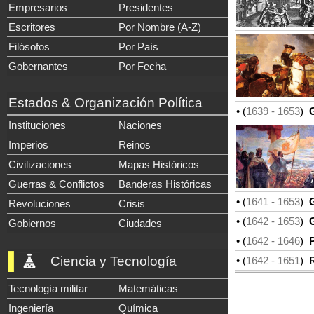
Empresarios
Presidentes
Escritores
Por Nombre (A-Z)
Filósofos
Por País
Gobernantes
Por Fecha
Estados & Organización Política
• (
1639
- 1653
)
G
Instituciones
Naciones
Imperios
Reinos
Civilizaciones
Mapas Históricos
Guerras & Conflictos
Banderas Históricas
• (
1641
- 1653
)
G
Revoluciones
Crisis
• (
1642
- 1653
)
G
Gobiernos
Ciudades
• (
1642
- 1646
)
Pr
Ciencia y Tecnología
• (
1642
- 1651
)
R
Tecnología militar
Matemáticas
Ingeniería
Química