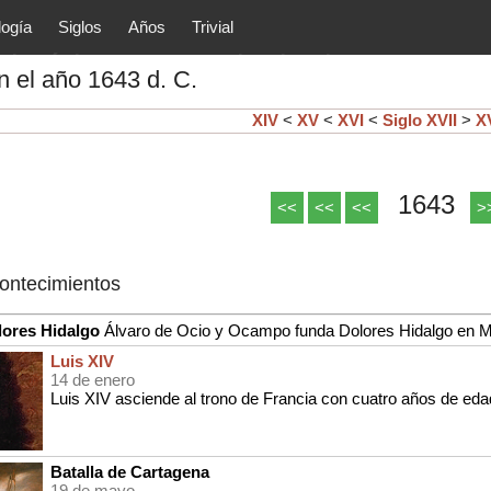
logía
Siglos
Años
Trivial
tóricos y principales acontec
 el año 1643 d. C.
lítica, arte, cultura, etc.) de la
as.
XIV
<
XV
<
XVI
<
Siglo
XVII
>
XV
1643
<<
<<
<<
>
contecimientos
lores Hidalgo
Álvaro de Ocio y Ocampo funda Dolores Hidalgo en 
Luis XIV
14 de enero
Luis XIV asciende al trono de Francia con cuatro años de eda
Batalla de Cartagena
19 de mayo