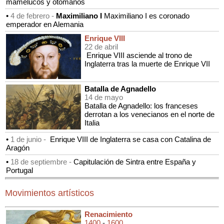
mamelucos y otomanos
•
4 de febrero -
Maximiliano I
Maximiliano I es coronado
emperador en Alemania
Enrique VIII
22 de abril
Enrique VIII asciende al trono de
Inglaterra tras la muerte de Enrique VII
Batalla de Agnadello
14 de mayo
Batalla de Agnadello: los franceses
derrotan a los venecianos en el norte de
Italia
•
1 de junio -
Enrique VIII de Inglaterra se casa con Catalina de
Aragón
•
18 de septiembre -
Capitulación de Sintra entre España y
Portugal
Movimientos artísticos
Renacimiento
1400
-
1600