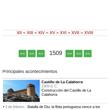
XII
<
XIII
<
XIV
<
XV
>
XVI
>
XVII
>
XVIII
1509
<<
<<
<<
>>
>>
>>
Principales acontecimientos
Castillo de La Calahorra
1509 d. C.
Construcción del Castillo de La
Calahorra
•
3 de febrero -
Batalla de Diu: la flota portuguesa vence a los