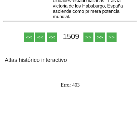
ciudades-estado italianas. Tras la
victoria de los Habsburgo, España
asciende como primera potencia
mundial.
1509
<<
<<
<<
>>
>>
>>
Atlas histórico interactivo