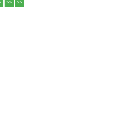
>
>>
>>