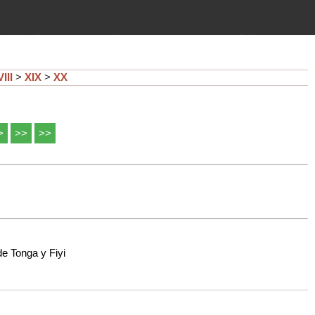
imientos (guerras, gobiernos,
 historia de la humanidad desde el
III
>
XIX
>
XX
>
>>
>>
e Tonga y Fiyi