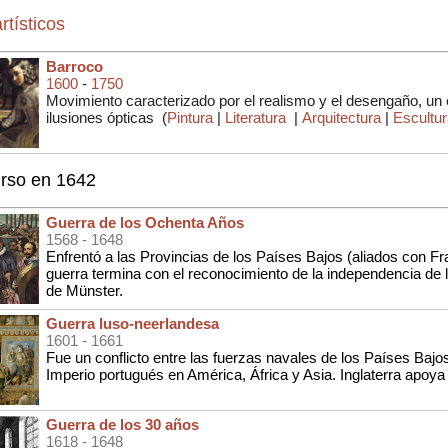
rtísticos
Barroco
1600
-
1750
Movimiento caracterizado por el realismo y el desengaño, un
ilusiones ópticas
(
Pintura
|
Literatura
|
Arquitectura
|
Escultu
urso en 1642
Guerra de los Ochenta Años
1568
- 1648
Enfrentó a las Provincias de los Países Bajos (aliados con Fr
guerra termina con el reconocimiento de la independencia de 
de Münster.
Guerra luso-neerlandesa
1601
- 1661
Fue un conflicto entre las fuerzas navales de los Países Bajos
Imperio portugués en América, África y Asia. Inglaterra apoya
Guerra de los 30 años
1618
- 1648