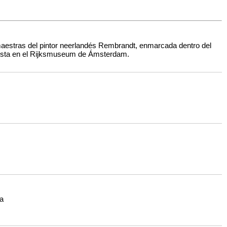
maestras del pintor neerlandés Rembrandt, enmarcada dentro del
uesta en el Rijksmuseum de Ámsterdam.
za