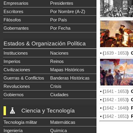
Empresarios
Presidentes
Escritores
Por Nombre (A-Z)
Filósofos
Por País
Gobernantes
Por Fecha
Estados & Organización Política
• (
1639
- 1653
)
G
Instituciones
Naciones
Imperios
Reinos
Civilizaciones
Mapas Históricos
Guerras & Conflictos
Banderas Históricas
Revoluciones
Crisis
• (
1641
- 1653
)
G
Gobiernos
Ciudades
• (
1642
- 1653
)
G
• (
1642
- 1646
)
Pr
Ciencia y Tecnología
• (
1642
- 1651
)
R
Tecnología militar
Matemáticas
Ingeniería
Química