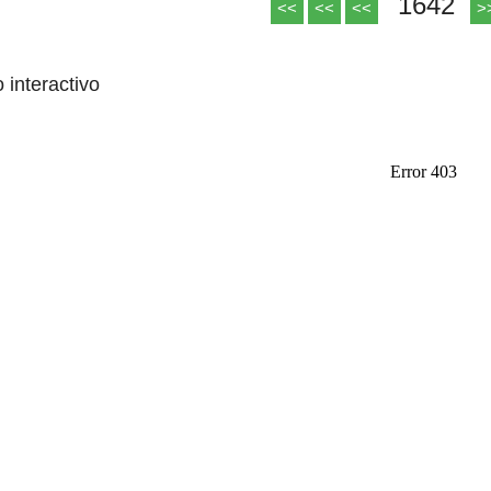
1642
<<
<<
<<
>
o interactivo