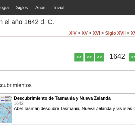
logía
Siglos
Años
Trivial
tóricos y principales acontec
 el año 1642 d. C.
lítica, arte, cultura, etc.) de la
as.
XIV
<
XV
<
XVI
<
Siglo
XVII
>
XV
1642
<<
<<
<<
>
scubrimientos
Descubrimiento de Tasmania y Nueva Zelanda
1642
Abel Tasman descubre Tasmania, Nueva Zelanda y las islas d