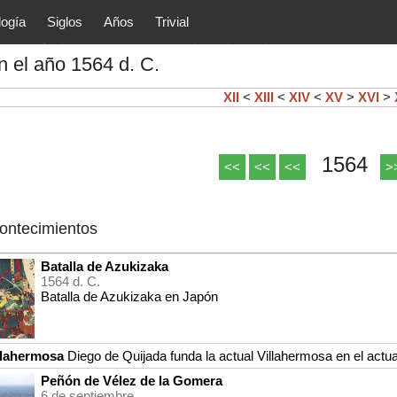
logía
Siglos
Años
Trivial
tóricos y principales acontec
 el año 1564 d. C.
lítica, arte, cultura, etc.) de la
as.
XII
<
XIII
<
XIV
<
XV
>
XVI
>
1564
<<
<<
<<
>
contecimientos
Batalla de Azukizaka
1564 d. C.
Batalla de Azukizaka en Japón
llahermosa
Diego de Quijada funda la actual Villahermosa en el actu
Peñón de Vélez de la Gomera
6 de septiembre