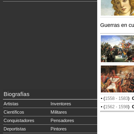
Guerras en c
Biografías
• (
1558
- 1583
)
G
Artistas
Inventores
• (
1562
- 1598
)
Gu
Científicos
Militares
Conquistadores
Pensadores
Deportistas
Pintores