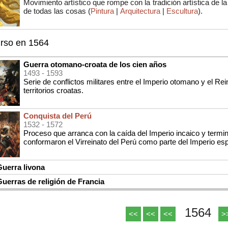
Movimiento artístico que rompe con la tradición artística de
de todas las cosas (
Pintura
|
Arquitectura
|
Escultura
).
urso en 1564
Guerra otomano-croata de los cien años
1493
- 1593
Serie de conflictos militares entre el Imperio otomano y el R
territorios croatas.
Conquista del Perú
1532
- 1572
Proceso que arranca con la caída del Imperio incaico y termin
conformaron el Virreinato del Perú como parte del Imperio es
uerra livona
erras de religión de Francia
1564
<<
<<
<<
>