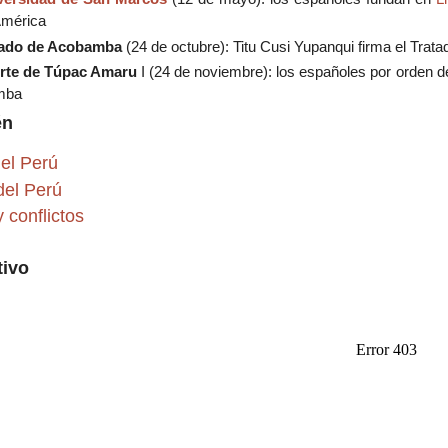
América
tado de Acobamba
(24 de octubre): Titu Cusi Yupanqui firma el Tra
rte de Túpac Amaru
I (24 de noviembre): los españoles por orden de
mba
én
del Perú
del Perú
 conflictos
tivo