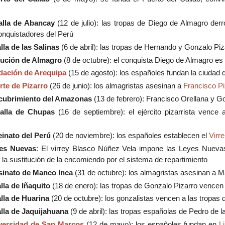
alla de Abancay
(12 de julio): las tropas de Diego de Almagro der
onquistadores del Perú
lla de las Salinas
(6 de abril): las tropas de Hernando y Gonzalo Pi
cución de Almagro
(8 de octubre): el conquista Diego de Almagro es
dación de Arequipa
(15 de agosto): los españoles fundan la ciudad 
te de Pizarro
(26 de junio): los almagristas asesinan a
Francisco Pi
cubrimiento del Amazonas
(13 de febrero): Francisco Orellana y G
alla de Chupas
(16 de septiembre): el ejército pizarrista vence
einato del Perú
(20 de noviembre): los españoles establecen el
Virre
es Nuevas
: El virrey Blasco Núñez Vela impone las Leyes Nuev
 la sustitución de la encomiendo por el sistema de repartimiento
inato de Manco Inca
(31 de octubre): los almagristas asesinan a 
lla de Iñaquito
(18 de enero): las tropas de Gonzalo Pizarro vencen 
lla de Huarina
(20 de octubre): los gonzalistas vencen a las tropas 
lla de Jaquijahuana
(9 de abril): las tropas españolas de Pedro de 
versidad de San Marcos
(12 de mayo): los españoles fundan en
L