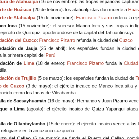
ura de Atahualpa
(16 de noviembre): las tropas españolas captura
rte de Huáscar
(20 de febrero): los atahualpistas dan muerte a
Huás
te de Atahualpa
(15 de noviembre):
Francisco Pizarro
ordena la ej
co Inca
(15 noviembre): el sucesor Manco Inca y sus tropas indí
ejército de Quizquiz, apoderándose de la capital del Tahuantinsuyo
dación del Cuzco
:
Francisco Pizarro
refunda la ciudad del
Cuzco
ndación de Jauja
(25 de abril): los españoles fundan la ciudad 
 la primera capital del
Perú
dación de
Lima
(18 de enero):
Francisco Pizarro
funda la
Ciudad
lla
ación de Trujillo
(5 de marzo): los españoles fundan la ciudad de
Tr
io de Cuzco
(3 de mayo): el ejército incaico de Manco Inca sitia 
nocida como los Incas de Vilcabamba
alla de Sacsayhuamán
(16 de mayo): Hernando y Juan Pizarro venc
que a Lima
(agosto): el ejército incaico de Quizu Yupanqui atac
lla de Ollantaytambo
(15 de enero): el ejército incaico vence a la
 refugiarse en la amazonia cuzqueña
rto del Callao
(6 de mayo): se funda el Puerto del Callao, convir