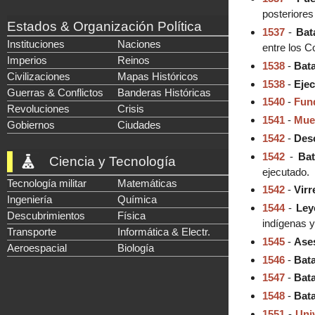
posteriores
Estados & Organización Política
1537
-
Bat
Instituciones
Naciones
entre los C
Imperios
Reinos
1538
-
Bata
Civilizaciones
Mapas Históricos
1538
-
Eje
Guerras & Conflictos
Banderas Históricas
1540
-
Fun
Revoluciones
Crisis
1541
-
Muer
Gobiernos
Ciudades
1542
-
Des
1542
-
Bat
Ciencia y Tecnología
ejecutado.
Tecnología militar
Matemáticas
1542
-
Virr
Ingeniería
Química
1544
-
Ley
Descubrimientos
Física
indígenas y
Transporte
Informática & Electr.
1545
-
Ases
Aeroespacial
Biología
1546
-
Bata
1547
-
Bata
1548
-
Bata
1551
-
Uni