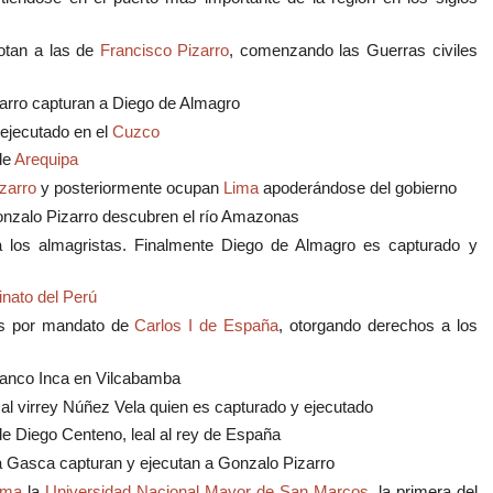
rotan a las de
Francisco Pizarro
, comenzando las Guerras civiles
zarro capturan a Diego de Almagro
 ejecutado en el
Cuzco
de
Arequipa
zarro
y posteriormente ocupan
Lima
apoderándose del gobierno
onzalo Pizarro descubren el río Amazonas
 a los almagristas. Finalmente Diego de Almagro es capturado y
inato del Perú
as por mandato de
Carlos I de España
, otorgando derechos a los
Manco Inca en Vilcabamba
al virrey Núñez Vela quien es capturado y ejecutado
de Diego Centeno, leal al rey de España
la Gasca capturan y ejecutan a Gonzalo Pizarro
ima
la
Universidad Nacional Mayor de San Marcos
, la primera del