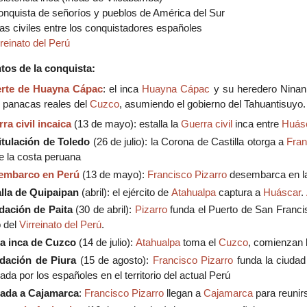
onquista de señoríos y pueblos de América del Sur
ras civiles entre los conquistadores españoles
rreinato del Perú
tos de la conquista:
rte de
Huayna Cápac
: el inca
Huayna Cápac
y su heredero Ninan
s panacas reales del
Cuzco
, asumiendo el gobierno del Tahuantisuyo.
ra civil incaica
(13 de mayo): estalla la
Guerra civil
inca entre
Huás
tulación de Toledo
(26 de julio): la Corona de Castilla otorga a
Fran
de la costa peruana
embarco en Perú
(13 de mayo):
Francisco Pizarro
desembarca en la
lla de Quipaipan
(abril): el ejército de
Atahualpa
captura a
Huáscar
.
dación de Paita
(30 de abril):
Pizarro
funda el Puerto de San Francis
o del
Virreinato del Perú
.
a inca de Cuzco
(14 de julio):
Atahualpa
toma el
Cuzco
, comienzan 
dación de Piura
(15 de agosto):
Francisco Pizarro
funda la ciudad
ada por los españoles en el territorio del actual Perú
gada a Cajamarca
:
Francisco Pizarro
llegan a
Cajamarca
para reunir