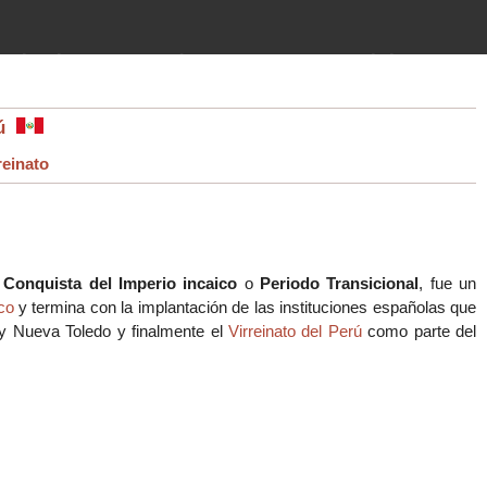
imientos (guerras, gobiernos,
 historia de la humanidad desde el
rú
reinato
o
Conquista del Imperio incaico
o
Periodo Transicional
, fue un
co
y termina con la implantación de las instituciones españolas que
y Nueva Toledo y finalmente el
Virreinato del Perú
como parte del