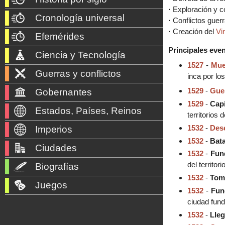
·
Exploración y c
Cronología universal
·
Conflictos guer
·
Creación del
Vi
Efemérides
Principales even
Ciencia y Tecnología
1527
-
Mue
Guerras y conflictos
inca por lo
1529
-
Guer
Gobernantes
1529
-
Capi
Estados, Países, Reinos
territorios 
1532
-
Des
Imperios
1532
-
Bata
Ciudades
1532
-
Fun
del territori
Biografías
1532
-
Tom
Juegos
1532
-
Fun
ciudad fund
1532
-
Lle