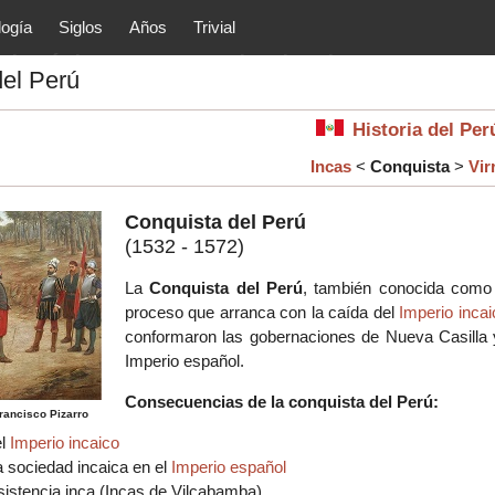
logía
Siglos
Años
Trivial
tóricos y principales acontec
del Perú
lítica, arte, cultura, etc.) de la
as.
Historia del Pe
Incas
<
Conquista
>
Vir
Conquista del Perú
(1532 - 1572)
La
Conquista del Perú
, también conocida com
proceso que arranca con la caída del
Imperio incai
conformaron las gobernaciones de Nueva Casilla 
Imperio español.
Consecuencias de la conquista del Perú:
rancisco Pizarro
el
Imperio incaico
a sociedad incaica en el
Imperio español
esistencia inca (Incas de Vilcabamba)