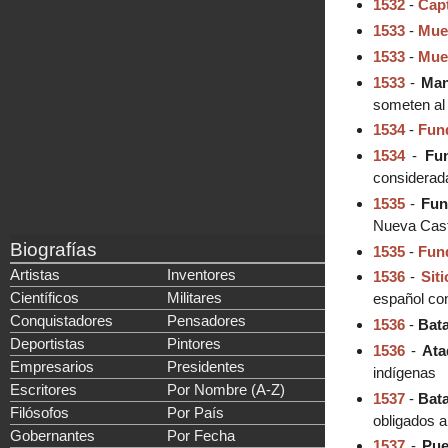
1532
-
Capt
1533
-
Mue
1533
-
Muer
1533
-
Man
someten al 
1534
-
Fun
1534
-
Fu
considerada
1535
-
Fun
Nueva Casti
Biografías
1535
-
Fund
Artistas
Inventores
1536
-
Sit
Científicos
Militares
español co
Conquistadores
Pensadores
1536
-
Bat
Deportistas
Pintores
1536
-
Ata
Empresarios
Presidentes
indígenas
Escritores
Por Nombre (A-Z)
1537
-
Bata
Filósofos
Por País
obligados a
Gobernantes
Por Fecha
1537
-
Pue