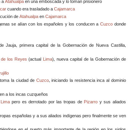
n a
Atahualpa
en una emboscada y lo toman prisionero
car
cuando era trasladado a
Cajamarca
ecución de
Atahualpa
en
Cajamarca
genas se alían con los españoles y los conducen a
Cuzco
donde
de Jauja, primera capital de la Gobernación de Nueva Castilla,
 de los Reyes
(actual
Lima
), nueva capital de la Gobernación de
ujillo
y toma la ciudad de
Cuzco
, iniciando la resistencia inca al dominio
en a los incas cuzqueños
a
Lima
pero es derrotado por las tropas de
Pizarro
y sus aliados
s tropas españolas y a sus aliados indígenas pero finalmente se ven
tiéndose en el puerto más importante de la región en los siglos