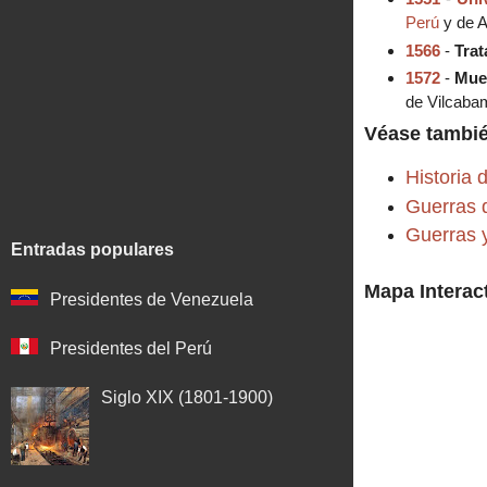
Perú
y de 
1566
-
Tra
1572
-
Mue
de Vilcaba
Véase tambi
Historia 
Guerras 
Guerras y
Entradas populares
Mapa Interac
Presidentes de Venezuela
Presidentes del Perú
Siglo XIX (1801-1900)