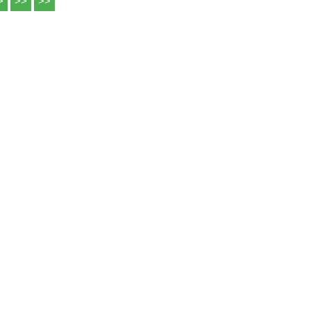
>
>>
>>