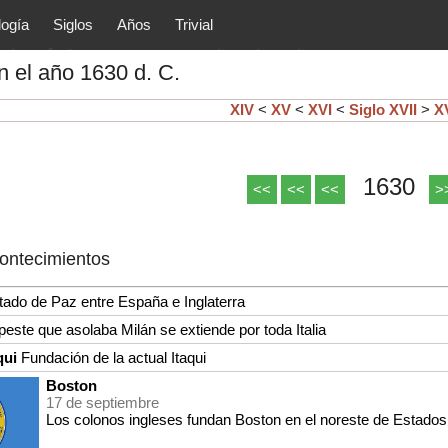
logía
Siglos
Años
Trivial
tóricos y principales acontec
 el año 1630 d. C.
lítica, arte, cultura, etc.) de la
as.
XIV
<
XV
<
XVI
<
Siglo
XVII
>
XV
1630
<<
<<
<<
>
contecimientos
tado de Paz entre España e Inglaterra
peste que asolaba Milán se extiende por toda Italia
qui
Fundación de la actual Itaqui
Boston
17 de septiembre
Los colonos ingleses fundan Boston en el noreste de Estado