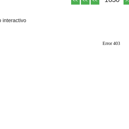
<<
<<
<<
>
o interactivo