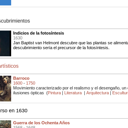
scubrimientos
Indicios de la fotosíntesis
1630
Jan Baptist van Helmont descubre que las plantas se alimenta
descubrimiento sería el precursor de la fotosíntesis.
rtísticos
Barroco
1600
-
1750
Movimiento caracterizado por el realismo y el desengaño, un
ilusiones ópticas
(
Pintura
|
Literatura
|
Arquitectura
|
Escultu
urso en 1630
Guerra de los Ochenta Años
1568
- 1648