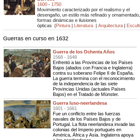
1600
-
1750
Movimiento caracterizado por el realismo y el
desengaño, un estilo más refinado y ornamentado,
formas dinámicas e ilusiones
ópticas
(
Pintura
|
Literatura
|
Arquitectura
|
Escult
Guerras en curso en 1632
Guerra de los Ochenta Años
1568
- 1648
Enfrentó a las Provincias de los Países
Bajos (aliados con Francia e Inglaterra)
contra su soberano Felipe II de España.
La guerra termina con el reconocimiento
de la independencia de las siete
Provincias Unidas (actuales Países
Bajos) en el Tratado de Münster.
Guerra luso-neerlandesa
1601
- 1661
Fue un conflicto entre las fuerzas
navales de los Países Bajos y de
Portugal. La flota neerlandesa invade las
colonias del Imperio portugués en
América, África y Asia. Inglaterra apoya