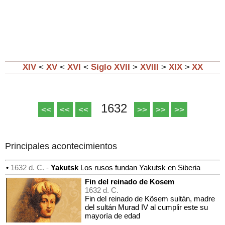
XIV
<
XV
<
XVI
<
Siglo
XVII
>
XVIII
>
XIX
>
XX
1632
<<
<<
<<
>>
>>
>>
Principales acontecimientos
•
1632 d. C. -
Yakutsk
Los rusos fundan Yakutsk en Siberia
Fin del reinado de Kosem
1632 d. C.
Fin del reinado de Kösem sultán, madre
del sultán Murad IV al cumplir este su
mayoría de edad