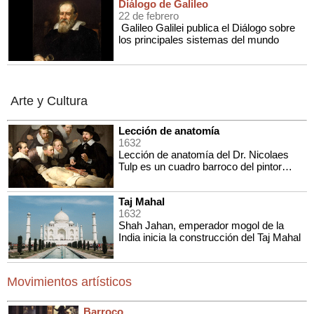
Diálogo de Galileo
22 de febrero
Galileo Galilei publica el Diálogo sobre
los principales sistemas del mundo
Arte y Cultura
Lección de anatomía
1632
Lección de anatomía del Dr. Nicolaes
Tulp es un cuadro barroco del pintor
neerlandés Rembrandt. Fue pintado al
óleo sobre lienzo en 1632. Actualmente
Taj Mahal
se conserva en el Mauritshuis de La
1632
Haya en Países Bajos.
Shah Jahan, emperador mogol de la
India inicia la construcción del Taj Mahal
Movimientos artísticos
Barroco