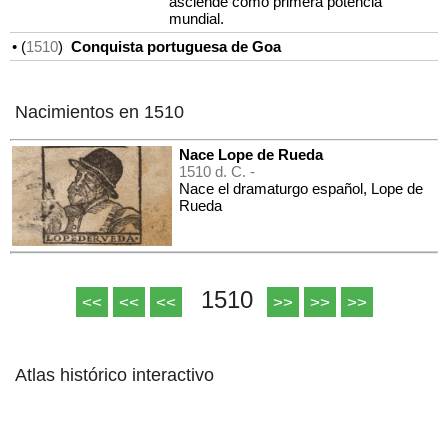
asciende como primera potencia
mundial.
• (
1510
)
Conquista portuguesa de Goa
Nacimientos en 1510
Nace Lope de Rueda
1510 d. C. -
Nace el dramaturgo español, Lope de
Rueda
1510
<<
<<
<<
>>
>>
>>
Atlas histórico interactivo