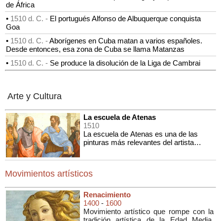
de África
•
1510 d. C. -
El portugués Alfonso de Albuquerque conquista
Goa
•
1510 d. C. -
Aborígenes en Cuba matan a varios españoles.
Desde entonces, esa zona de Cuba se llama Matanzas
•
1510 d. C. -
Se produce la disolución de la Liga de Cambrai
Arte y Cultura
La escuela de Atenas
1510
La escuela de Atenas es una de las
pinturas más relevantes del artista
renacentista italiano Rafael Sanzio y
pintada entre 1510 y 1512. Actualmente
se expone en los Museos Vaticanos de
Movimientos artísticos
la Ciudad del Vaticano.
Renacimiento
1400
-
1600
Movimiento artístico que rompe con la
tradición artística de la Edad Media.