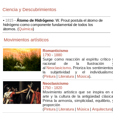
Ciencia y Descubrimientos
•
1815
-
Átomo de Hidrógeno
: W. Prout postula el átomo de
hidrógeno como componente fundamental de todos los
átomos. (
Química
)
Movimientos artísticos
Romanticismo
1790
-
1880
Surge como reacción al espíritu crítico 
racional de la Ilustración 
al
Neoclasicismo
. Prioriza los sentimientos
la subjetividad y el individualismo
(
Pintura
|
Literatura
|
Música
)
.
Neoclasicismo
1750
-
1820
Movimiento artístico que se inspira en e
arte y la cultura de la antigüedad clásica
Prima la armonía, simplicidad, equilibrio, 
proporción
(
Pintura
|
Literatura
|
Música
|
Arquitectura