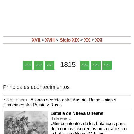
XVII
<
XVIII
<
Siglo XIX
>
XX
>
XXI
1815
<<
<<
<<
>>
>>
>>
Principales acontecimientos
•
3 de enero -
Alianza secreta entre Austria, Reino Unido y
Francia contra Prusia y Rusia
Batalla de Nueva Orleans
8 de enero
Últimos intentos de los británicos para
dominar los insurrectos americanos en
la batalla de Nueva Orleans