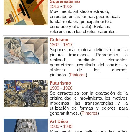
Suprematismo
1913
-
1922
Movimiento artístico abstracto,
enfocado en las formas geométricas
fundamentales (principalmente el
cuadrado y el círculo). Evita las
referencias a los objetos naturales.
Cubismo
1907
-
1917
Supone una ruptura definitiva con la
pintura tradicional. Representa la
realidad mediante elementos
geométricos resultado del análisis y
síntesis de los cuerpos
pintados.
(
Pintores
)
Futurismo
1909
-
1920
Se caracteriza por la exaltación de la
originalidad, el movimiento, los motivos
modernos, las transparencias y la
utilización de formas y colores para
generar ritmos.
(
Pintores
)
Art Déco
1900
-
1945
Movimiento que influyó en las artes