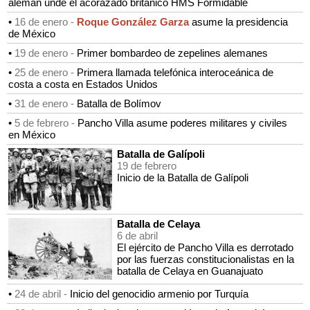
alemán unde el acorazado británico HMS Formidable
•
16 de enero -
Roque González Garza
asume la presidencia
de México
•
19 de enero -
Primer bombardeo de zepelines alemanes
•
25 de enero -
Primera llamada telefónica interoceánica de
costa a costa en Estados Unidos
•
31 de enero -
Batalla de Bolímov
•
5 de febrero -
Pancho Villa asume poderes militares y civiles
en México
Batalla de Galípoli
19 de febrero
Inicio de la Batalla de Galípoli
Batalla de Celaya
6 de abril
El ejército de Pancho Villa es derrotado
por las fuerzas constitucionalistas en la
batalla de Celaya en Guanajuato
•
24 de abril -
Inicio del genocidio armenio por Turquía