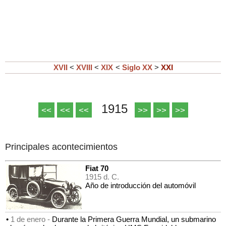
XVII
<
XVIII
<
XIX
<
Siglo XX
>
XXI
1915
<<
<<
<<
>>
>>
>>
Principales acontecimientos
Fiat 70
1915 d. C.
Año de introducción del automóvil
•
1 de enero -
Durante la Primera Guerra Mundial, un submarino