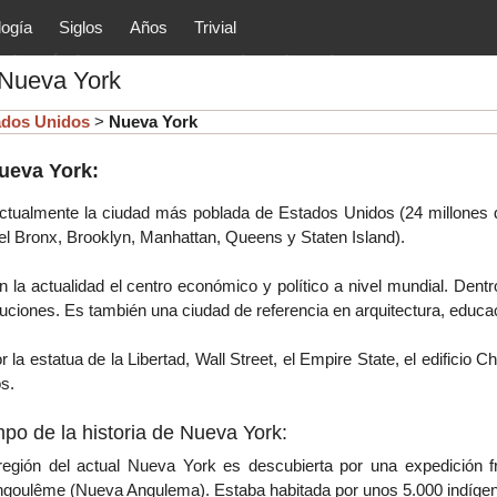
logía
Siglos
Años
Trivial
tóricos y principales acontec
 Nueva York
lítica, arte, cultura, etc.) de la
as.
ados Unidos
>
Nueva York
Nueva York:
ctualmente la ciudad más poblada de Estados Unidos (24 millones 
 del Bronx, Brooklyn, Manhattan, Queens y Staten Island).
 la actualidad el centro económico y político a nivel mundial. Dent
uciones. Es también una ciudad de referencia en arquitectura, educa
 la estatua de la Libertad, Wall Street, el Empire State, el edificio 
os
.
mpo de la historia de Nueva York:
egión del actual Nueva York es descubierta por una expedición fra
goulême (Nueva Angulema). Estaba habitada por unos 5.000 indígena