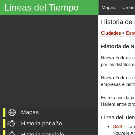
Líneas del Tiempo
Mapas
Crono
Líneas del Tiempo, Mapas His
Historia de
descubrimientos, exploraciones, po
año 3000 a. C. hasta nuestros dí
Ciudades
>
Est
Historia de 
Nueva York es
a
por los distritos
Nueva York es en
empresas e instit
Es reconocida por
Harlem entre otr
Mapas
Línea del Tie
Historia por año
1524
- La r
Nouvelle An
Historia por siglo