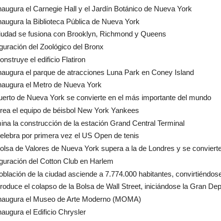
naugura el Carnegie Hall y el Jardín Botánico de Nueva York
naugura la Biblioteca Pública de Nueva York
iudad se fusiona con Brooklyn, Richmond y Queens
guración del Zoológico del Bronx
nstruye el edificio Flatiron
naugura el parque de atracciones Luna Park en Coney Island
naugura el Metro de Nueva York
uerto de Nueva York se convierte en el más importante del mundo
rea el equipo de béisbol New York Yankees
ina la construcción de la estación Grand Central Terminal
elebra por primera vez el US Open de tenis
olsa de Valores de Nueva York supera a la de Londres y se conviert
guración del Cotton Club en Harlem
oblación de la ciudad asciende a 7.774.000 habitantes, convirtiéndo
roduce el colapso de la Bolsa de Wall Street, iniciándose la Gran De
inaugura el Museo de Arte Moderno (MOMA)
naugura el Edificio Chrysler