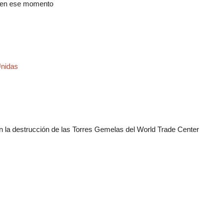
do en ese momento
nidas
s
on la destrucción de las Torres Gemelas del World Trade Center
s