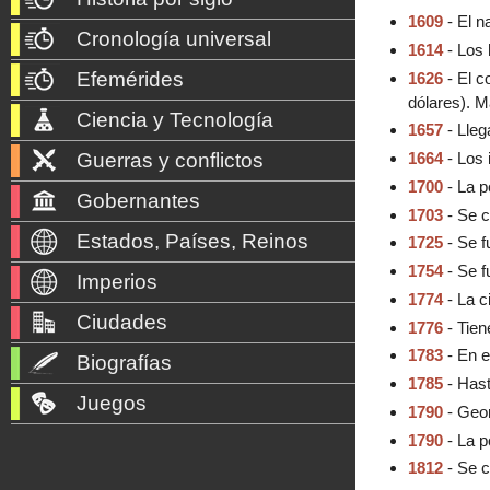
1609
- El n
Cronología universal
1614
- Los 
Efemérides
1626
- El c
dólares). M
Ciencia y Tecnología
1657
- Lleg
Guerras y conflictos
1664
- Los 
1700
- La p
Gobernantes
1703
- Se c
Estados, Países, Reinos
1725
- Se f
1754
- Se f
Imperios
1774
- La c
Ciudades
1776
- Tien
1783
- En e
Biografías
1785
- Hast
Juegos
1790
- Geor
1790
- La p
1812
- Se c