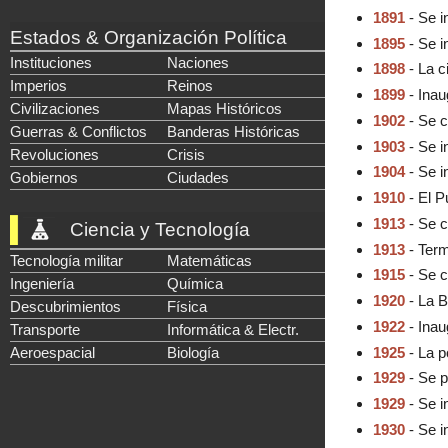
1891
- Se i
Estados & Organización Política
1895
- Se i
Instituciones
Naciones
1898
- La c
Imperios
Reinos
1899
- Inau
Civilizaciones
Mapas Históricos
1902
- Se co
Guerras & Conflictos
Banderas Históricas
1903
- Se i
Revoluciones
Crisis
1904
- Se i
Gobiernos
Ciudades
1910
- El P
1913
- Se c
Ciencia y Tecnología
1913
- Term
Tecnología militar
Matemáticas
1915
- Se c
Ingeniería
Química
1920
- La B
Descubrimientos
Física
1922
- Inau
Transporte
Informática & Electr.
1925
- La p
Aeroespacial
Biología
1929
- Se p
1929
- Se 
1930
- Se i