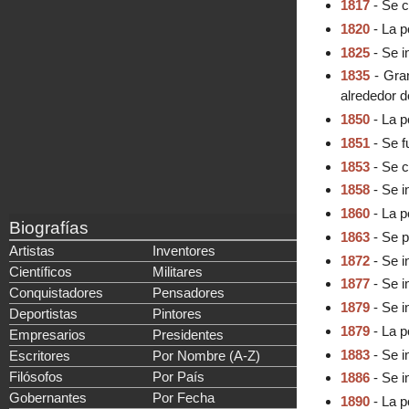
1817
- Se c
1820
- La p
1825
- Se i
1835
- Gran
alrededor d
1850
- La p
1851
- Se f
1853
- Se c
1858
- Se i
1860
- La p
Biografías
1863
- Se p
Artistas
Inventores
1872
- Se i
Científicos
Militares
1877
- Se i
Conquistadores
Pensadores
1879
- Se i
Deportistas
Pintores
1879
- La p
Empresarios
Presidentes
1883
- Se i
Escritores
Por Nombre (A-Z)
Filósofos
Por País
1886
- Se i
Gobernantes
Por Fecha
1890
- La p