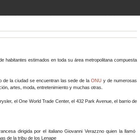
imientos (guerras, gobiernos,
 historia de la humanidad desde el
de habitantes estimados en toda su área metropolitana compuesta
ro de la ciudad se encuentran las sede de la
ONU
y de numerosas
ción, artes, moda, entretenimiento y muchas otras.
Chrysler, el One World Trade Center, el 432 Park Avenue, el barrio de
ncesa dirigida por el italiano Giovanni Verazzno quien la llamó
s de la tribu de los Lenape