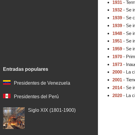
1931
- Term
1932
- Se i
1939
- Se c
1939
- Se i
1948
- Se i
1951
- Se i
1959
- Se 
1970
- Prim
1973
- Inau
Entradas populares
2000
- La c
2001
- Tien
Presidentes de Venezuela
2014
- Se i
2020
- La c
Presidentes del Perú
Siglo XIX (1801-1900)