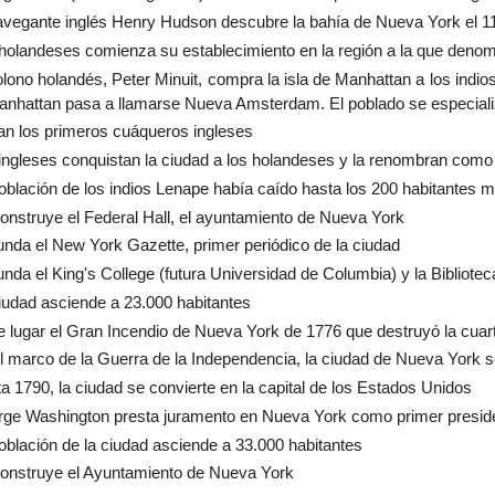
avegante inglés Henry Hudson descubre la bahía de Nueva York el 1
holandeses comienza su establecimiento en la región a la que den
olono holandés, Peter Minuit, compra la isla de Manhattan a los indio
anhattan pasa a llamarse Nueva Amsterdam. El poblado se especializ
an los primeros cuáqueros ingleses
ingleses conquistan la ciudad a los holandeses y la renombran como
oblación de los indios Lenape había caído hasta los 200 habitantes 
onstruye el Federal Hall, el ayuntamiento de Nueva York
unda el New York Gazette, primer periódico de la ciudad
unda el King's College (futura Universidad de Columbia) y la Bibliot
iudad asciende a 23.000 habitantes
e lugar el Gran Incendio de Nueva York de 1776 que destruyó la cuart
l marco de la Guerra de la Independencia, la ciudad de Nueva York 
a 1790, la ciudad se convierte en la capital de los Estados Unidos
ge Washington presta juramento en Nueva York como primer presiden
oblación de la ciudad asciende a 33.000 habitantes
onstruye el Ayuntamiento de Nueva York