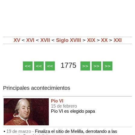
XV
<
XVI
<
XVII
<
Siglo
XVIII
>
XIX
>
XX
>
XXI
1775
<<
<<
<<
>>
>>
>>
Principales acontecimientos
Pío VI
15 de febrero
Pío VI es elegido papa
•
19 de marzo -
Finaliza el sitio de Melilla, derrotando a las