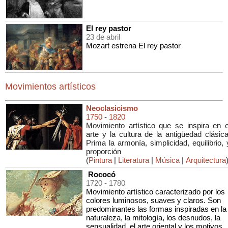
El rey pastor
23 de abril
Mozart estrena El rey pastor
Movimientos artísticos
Neoclasicismo
1750
-
1820
Movimiento artístico que se inspira en e
arte y la cultura de la antigüedad clásica
Prima la armonía, simplicidad, equilibrio, 
proporción
(
Pintura
|
Literatura
|
Música
|
Arquitectura
Rococó
1720
- 1780
Movimiento artístico caracterizado por los
colores luminosos, suaves y claros. Son
predominantes las formas inspiradas en la
naturaleza, la mitología, los desnudos, la
sensualidad, el arte oriental y los motivos