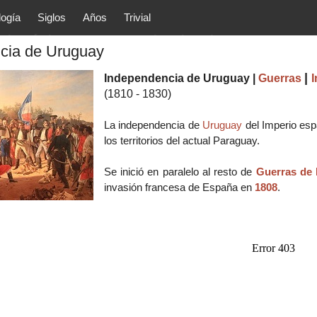
logía
Siglos
Años
Trivial
tóricos y principales acontec
cia de Uruguay
lítica, arte, cultura, etc.) de la
as.
|
Independencia de Uruguay |
Guerras
(1810 - 1830)
La independencia de
Uruguay
del Imperio esp
los territorios del actual Paraguay.
Se inició en paralelo al resto de
Guerras de 
invasión francesa de España en
1808
.