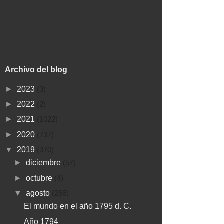
Archivo del blog
►
2023
(3)
►
2022
(2)
►
2021
(1022)
►
2020
(737)
▼
2019
(370)
►
diciembre
(57)
►
octubre
(4)
▼
agosto
(256)
El mundo en el año 1795 d. C.
Año 1794