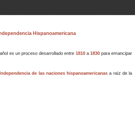
imientos (guerras, gobiernos,
 historia de la humanidad desde el
Independencia Hispanoamericana
añol es un proceso desarrollado entre
1810
a
1830
para emancipar
Independencia de las naciones hispanoamericanas
a raíz de la