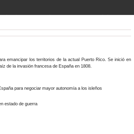
imientos (guerras, gobiernos,
 historia de la humanidad desde el
a emancipar los territorios de la actual Puerto Rico.
Se inició en
aíz de la invasión francesa de España en 1808.
a España para negociar mayor autonomía a los isleños
en estado de guerra