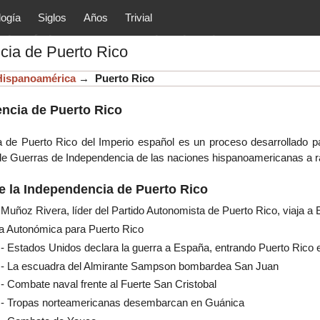
logía
Siglos
Años
Trivial
tóricos y principales acontec
cia de Puerto Rico
lítica, arte, cultura, etc.) de la
as.
Hispanoamérica
→
Puerto Rico
ncia de Puerto Rico
 de Puerto Rico del Imperio español es un proceso desarrollado par
o de Guerras de Independencia de las naciones hispanoamericanas a r
e la Independencia de
Puerto Rico
 Muñoz Rivera, líder del Partido Autonomista de Puerto Rico, viaja 
ta Autonómica para Puerto Rico
- Estados Unidos declara la guerra a España, entrando Puerto Rico 
 - La escuadra del Almirante Sampson bombardea San Juan
- Combate naval frente al Fuerte San Cristobal
 - Tropas norteamericanas desembarcan en Guánica