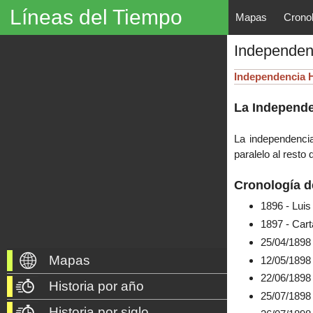
Líneas del Tiempo
Mapas
Crono
Líneas del Tiempo, Mapas His
Independen
descubrimientos, exploraciones, po
año 3000 a. C. hasta nuestros dí
Independencia 
La Independe
La independencia
paralelo al rest
Cronología d
1896 - Luis
1897 - Car
25/04/1898 
Mapas
12/05/1898
22/06/1898 
Historia por año
25/07/1898
Historia por siglo