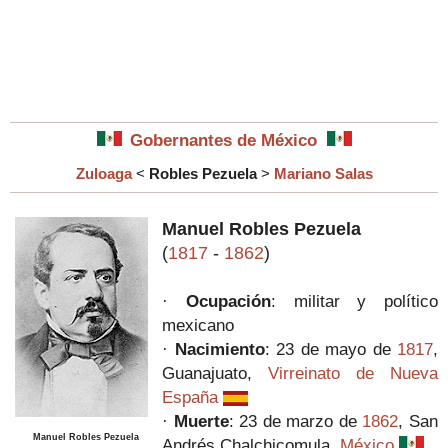
Gobernantes de México
Zuloaga
<
Robles Pezuela
>
Mariano Salas
Manuel Robles Pezuela
(
1817
-
1862
)
·
Ocupación
: militar y político
mexicano
·
Nacimiento
: 23 de mayo de
1817
,
Guanajuato,
Virreinato de Nueva
España
·
Muerte
: 23 de marzo de
1862
, San
Manuel Robles Pezuela
Andrés Chalchicomula,
México