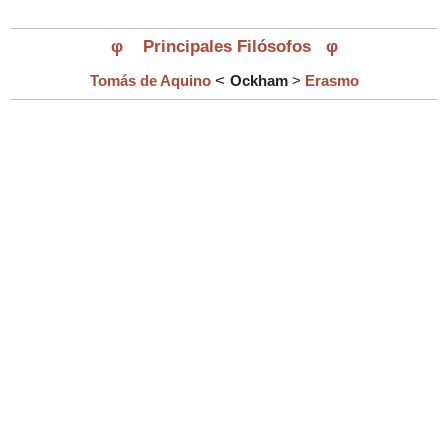
φ
Principales Filósofos
φ
<
Tomás de Aquino
Ockham
>
Erasmo