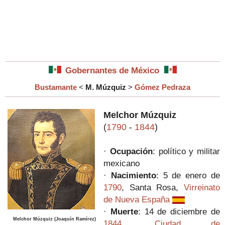
Gobernantes de México
Bustamante
<
M. Múzquiz
>
Gómez Pedraza
Melchor Múzquiz
(
1790
-
1844
)
·
Ocupación
: político y militar
mexicano
·
Nacimiento
: 5 de enero de
1790
, Santa Rosa,
Virreinato
de Nueva España
·
Muerte
: 14 de diciembre de
Melchor Múzquiz (Joaquín Ramírez)
1844
,
Ciudad de