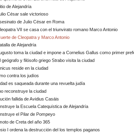
itio de Alejandría
ulio César sale victorioso
sesinato de Julio César en Roma
leopatra VII se casa con el triunvirato romano Marco Antonio
uerte de Cleopatra y Marco Antonio
atalla de Alejandría
ugusto toma la ciudad e impone a Cornelius Gallus como primer pref
l geógrafo y filósofo griego Strabo visita la ciudad
icus reside en la ciudad
mo contra los judíos
udad es saqueada durante una revuelta judía
no reconstruye la ciudad
ución fallida de Avidius Casáis
nstruye la Escuela Catequística de Alejandría
nstruye el Pilar de Pompeyo
moto de Creta del año 365
sio I ordena la destrucción del los templos paganos