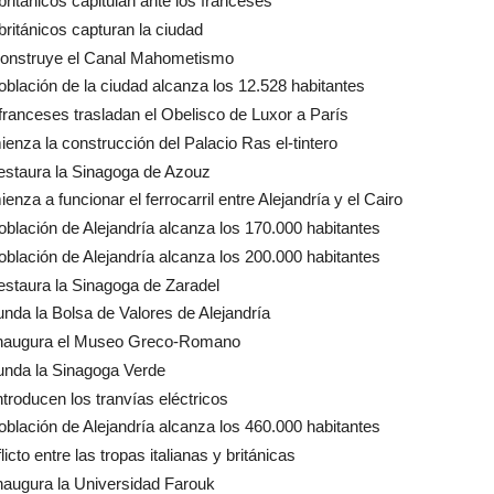
británicos capitulan ante los franceses
británicos capturan la ciudad
construye el Canal Mahometismo
oblación de la ciudad alcanza los 12.528 habitantes
franceses trasladan el Obelisco de Luxor a París
enza la construcción del Palacio Ras el-tintero
estaura la Sinagoga de Azouz
enza a funcionar el ferrocarril entre Alejandría y el Cairo
oblación de Alejandría alcanza los 170.000 habitantes
oblación de Alejandría alcanza los 200.000 habitantes
estaura la Sinagoga de Zaradel
unda la Bolsa de Valores de Alejandría
inaugura el Museo Greco-Romano
unda la Sinagoga Verde
ntroducen los tranvías eléctricos
oblación de Alejandría alcanza los 460.000 habitantes
icto entre las tropas italianas y británicas
naugura la Universidad Farouk