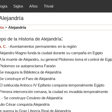
logía
Siglos
Años
Trivial
tóricos y principales acontec
Alejandría
lítica, arte, cultura, etc.) de la
as.
pto
>
Alejandría
:
po de la Historia de Alejandría
a. C.
- Asentamientos permanentes en la región
 Alejandro Magno funda la ciudad durante su campaña en Egipto
 A la muerte de Alejandro, su general Ptolomeo toma el control de Egip
Ptolomeo se autoproclama Faraón
Se inaugura la Biblioteca de Alejandría
 Se construye el Faro de Alejandría
El seléucida Antíoco IV Epifanio conquista temporalmente Egipto
Primera intervención romana, la ciudad es invadida temporalmente
.
- Se construye Cesáreo de Alejandría
ulio César conquista Alejandría
e quema la Gran Librería Real de Alejandría