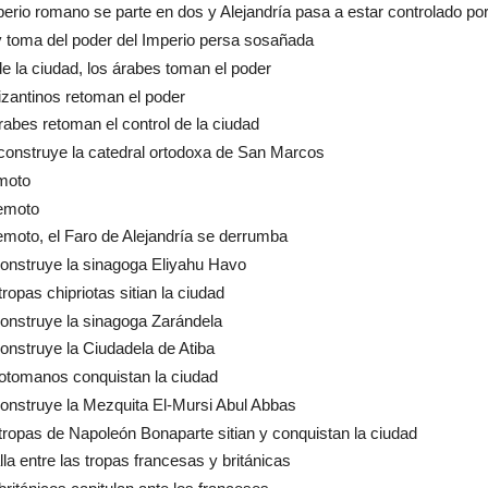
perio romano se parte en dos y Alejandría pasa a estar controlado por
 y toma del poder del Imperio persa sosañada
de la ciudad, los árabes toman el poder
izantinos retoman el poder
rabes retoman el control de la ciudad
construye la catedral ortodoxa de San Marcos
moto
emoto
emoto, el Faro de Alejandría se derrumba
onstruye la sinagoga Eliyahu Havo
tropas chipriotas sitian la ciudad
onstruye la sinagoga Zarándela
onstruye la Ciudadela de Atiba
otomanos conquistan la ciudad
onstruye la Mezquita El-Mursi Abul Abbas
tropas de Napoleón Bonaparte sitian y conquistan la ciudad
lla entre las tropas francesas y británicas