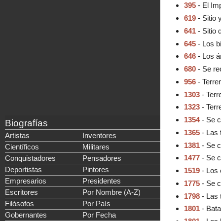
395
- El Im
619
- Sitio
641
- Sitio 
645
- Los b
646
- Los á
680
- Se re
956
- Terre
1303
- Terr
1323
- Terr
1354
- Se c
Biografías
1365
- Las 
Artistas
Inventores
1381
- Se c
Científicos
Militares
1477
- Se c
Conquistadores
Pensadores
Deportistas
Pintores
1519
- Los 
Empresarios
Presidentes
1775
- Se c
Escritores
Por Nombre (A-Z)
1798
- Las 
Filósofos
Por País
1801
- Bata
Gobernantes
Por Fecha