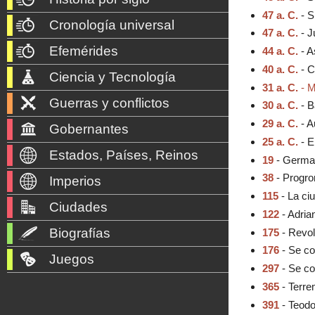
47 a. C.
- S
Cronología universal
47 a. C.
- J
Efemérides
44 a. C.
- A
40 a. C.
- C
Ciencia y Tecnología
31 a. C.
- M
Guerras y conflictos
30 a. C.
- B
29 a. C.
- A
Gobernantes
25 a. C.
- E
Estados, Países, Reinos
19
- German
38
- Progro
Imperios
115
- La ci
Ciudades
122
- Adria
Biografías
175
- Revol
176
- Se co
Juegos
297
- Se co
365
- Terre
391
- Teodo