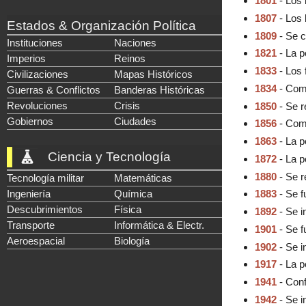
1801
- Los 
1807
- Los 
Estados & Organización Política
1809
- Se 
Instituciones
Naciones
1821
- La p
Imperios
Reinos
1833
- Los 
Civilizaciones
Mapas Históricos
1834
- Comi
Guerras & Conflictos
Banderas Históricas
Revoluciones
Crisis
1850
- Se r
Gobiernos
Ciudades
1856
- Comi
1863
- La p
Ciencia y Tecnología
1872
- La p
1880
- Se r
Tecnología militar
Matemáticas
Ingeniería
Química
1883
- Se f
Descubrimientos
Física
1892
- Se 
Transporte
Informática & Electr.
1901
- Se f
Aeroespacial
Biología
1902
- Se i
1917
- La p
1941
- Confl
1942
- Se i