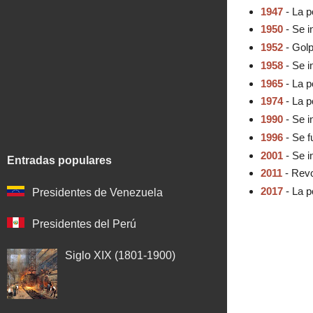
1947
- La p
1950
- Se i
1952
- Golp
1958
- Se i
1965
- La p
1974
- La p
1990
- Se i
1996
- Se f
2001
- Se i
Entradas populares
2011
- Revo
2017
- La p
Presidentes de Venezuela
Presidentes del Perú
Siglo XIX (1801-1900)