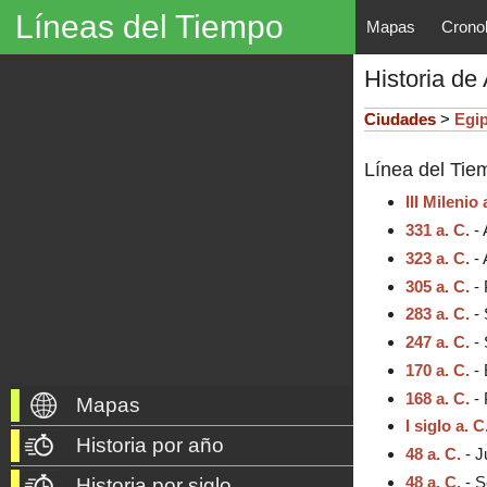
Líneas del Tiempo
Mapas
Crono
Líneas del Tiempo, Mapas His
Historia de 
descubrimientos, exploraciones, po
año 3000 a. C. hasta nuestros dí
Ciudades
>
Egi
Línea del Tiem
III Milenio 
331 a. C.
-
323 a. C.
-
305 a. C.
- 
283 a. C.
- 
247 a. C.
-
170 a. C.
- 
168 a. C.
- 
Mapas
I siglo a. C
Historia por año
48 a. C.
- J
48 a. C.
- S
Historia por siglo