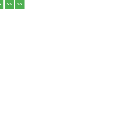
>
>>
>>