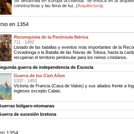
Se desarrolla en Europa occidental. Se enfoca en la arquite
constructivas y las llena de luz. (
Arquitectura
).
urso en 1354
Reconquista de la Península Ibérica
711
- 1492
Listado de las batallas y eventos más importantes de la Reco
Covadonga o la Batalla de las Navas de Tolosa, hasta la caí
recuperan el territorio peninsular para los reinos cristianos.
egunda guerra de independencia de Escocia
Guerra de los Cien Años
1337
- 1453
Victoria de Francia (Casa de Valois) y sus aliados frente a Ing
ingleses excepto Calais.
uerras búlgaro-otomanas
uerra de sucesión bretona
en 1354