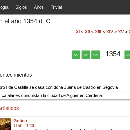
logía
Siglos
Años
Trivial
tóricos y principales acontec
 el año 1354 d. C.
lítica, arte, cultura, etc.) de la
as.
XI
<
XII
<
XIII
<
XIV
>
XV
>
1354
<<
<<
<<
>
contecimientos
ro I de Castilla se casa con doña Juana de Castro en Segovia
 catalanes conquistan la ciudad de Alguer en Cerdeña
rtísticos
Gótico
1150
-
1400