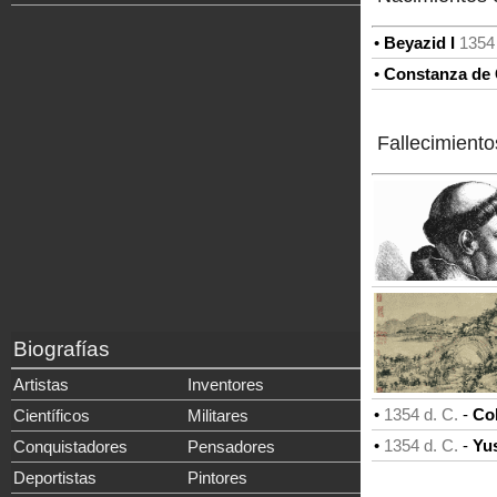
•
Beyazid I
1354 
•
Constanza de C
Fallecimiento
Biografías
Artistas
Inventores
•
1354 d. C.
-
Col
Científicos
Militares
•
1354 d. C.
-
Yu
Conquistadores
Pensadores
Deportistas
Pintores