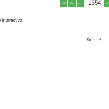
1354
<<
<<
<<
>
o interactivo