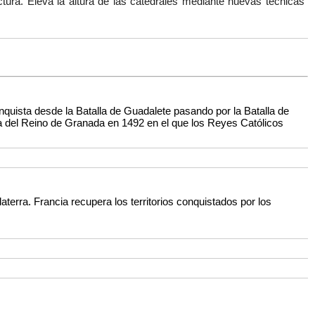
ctura. Eleva la altura de las catedrales mediante nuevas técnicas
nquista desde la Batalla de Guadalete pasando por la Batalla de
da del Reino de Granada en 1492 en el que los Reyes Católicos
laterra. Francia recupera los territorios conquistados por los