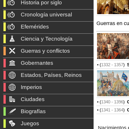
Historia por siglo
Cronología universal
Guerras en c
Efemérides
Ciencia y Tecnología
Guerras y conflictos
Gobernantes
• (
1332
- 1357
)
S
Estados, Países, Reinos
Imperios
Ciudades
• (
1340
- 1396
)
G
• (
1341
- 1364
)
G
Biografías
Juegos
Nacimientos 