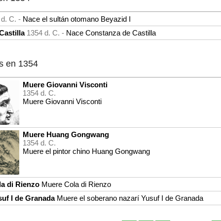
d. C. -
Nace el sultán otomano Beyazid I
astilla
1354 d. C. -
Nace Constanza de Castilla
s en 1354
Muere Giovanni Visconti
1354 d. C.
Muere Giovanni Visconti
Muere Huang Gongwang
1354 d. C.
Muere el pintor chino Huang Gongwang
a di Rienzo
Muere Cola di Rienzo
suf I de Granada
Muere el soberano nazarí Yusuf I de Granada