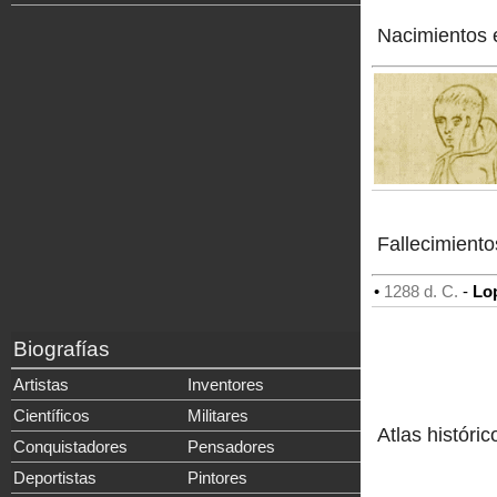
Nacimientos 
Fallecimiento
•
1288 d. C.
-
Lop
Biografías
Artistas
Inventores
Científicos
Militares
Atlas históric
Conquistadores
Pensadores
Deportistas
Pintores