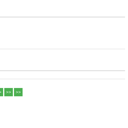
>
>>
>>