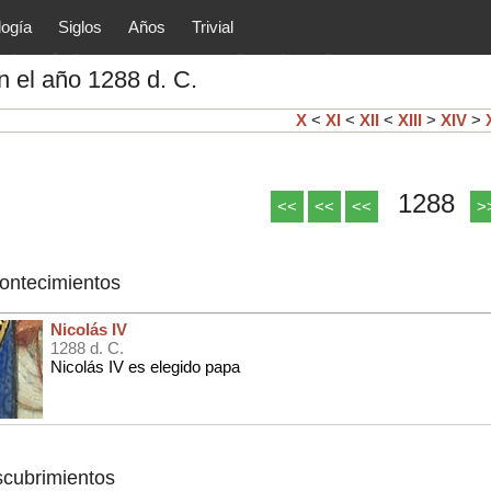
logía
Siglos
Años
Trivial
tóricos y principales acontec
 el año 1288 d. C.
lítica, arte, cultura, etc.) de la
as.
X
<
XI
<
XII
<
XIII
>
XIV
>
1288
<<
<<
<<
>
contecimientos
Nicolás IV
1288 d. C.
Nicolás IV es elegido papa
scubrimientos