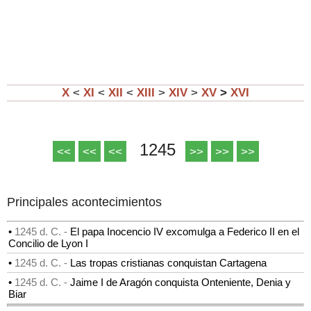
X
<
XI
<
XII
<
XIII
>
XIV
>
XV
>
XVI
1245
<<
<<
<<
>>
>>
>>
Principales acontecimientos
•
1245 d. C. -
El papa Inocencio IV excomulga a Federico II en el
Concilio de Lyon I
•
1245 d. C. -
Las tropas cristianas conquistan Cartagena
•
1245 d. C. -
Jaime I de Aragón conquista Onteniente, Denia y
Biar