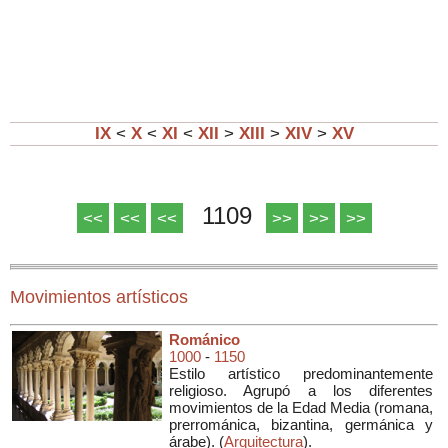
IX
<
X
<
XI
<
XII
>
XIII
>
XIV
>
XV
1109
<<
<<
<<
>>
>>
>>
Movimientos artísticos
Románico
1000
-
1150
Estilo artístico predominantemente
religioso. Agrupó a los diferentes
movimientos de la Edad Media (romana,
prerrománica, bizantina, germánica y
árabe). (
Arquitectura
).