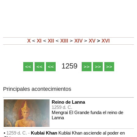
X
<
XI
<
XII
<
XIII
>
XIV
>
XV
>
XVI
1259
<<
<<
<<
>>
>>
>>
Principales acontecimientos
Reino de Lanna
1259 d. C.
Mengrai El Grande funda el reino de
Lanna
•
1259 d. C. -
Kublai Khan
Kublai Khan asciende al poder en