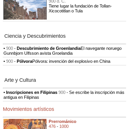
900 d. C.
Tiene lugar la fundación de Tollan-
Xicocotitlan o Tula
Ciencia y Descubrimientos
•
900
-
Descubrimiento de Groenlandia
El navegante noruego
Gunnbjorn Ulfsson avista Groelandia
•
900
-
Pólvora
Pólvora: invención del explosivo en China
Arte y Cultura
•
Inscripciones en Filipinas
900
- Se escribe la inscripción más
antigua en Filipinas
Movimientos artísticos
Prerrománico
476
-
1000