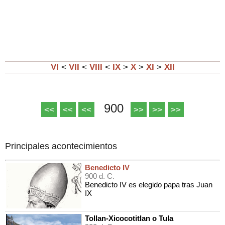
VI
<
VII
<
VIII
<
IX
>
X
>
XI
>
XII
900
<<
<<
<<
>>
>>
>>
Principales acontecimientos
Benedicto IV
900 d. C.
Benedicto IV es elegido papa tras Juan
IX
Tollan-Xicocotitlan o Tula