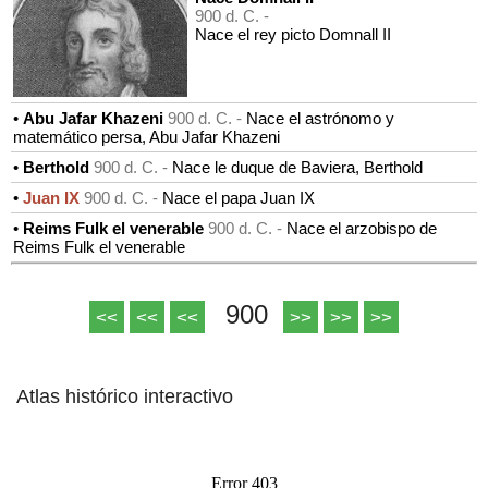
900 d. C. -
Nace el rey picto Domnall II
•
Abu Jafar Khazeni
900 d. C. -
Nace el astrónomo y
matemático persa, Abu Jafar Khazeni
•
Berthold
900 d. C. -
Nace le duque de Baviera, Berthold
•
Juan IX
900 d. C. -
Nace el papa Juan IX
•
Reims Fulk el venerable
900 d. C. -
Nace el arzobispo de
Reims Fulk el venerable
900
<<
<<
<<
>>
>>
>>
Atlas histórico interactivo