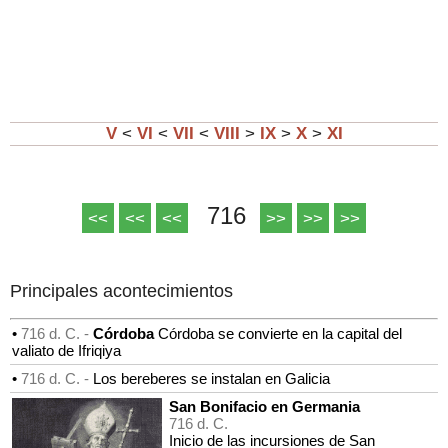
V
<
VI
<
VII
<
VIII
>
IX
>
X
>
XI
716
<<
<<
<<
>>
>>
>>
Principales acontecimientos
•
716 d. C. -
Córdoba
Córdoba se convierte en la capital del
valiato de Ifriqiya
•
716 d. C. -
Los bereberes se instalan en Galicia
San Bonifacio en Germania
716 d. C.
Inicio de las incursiones de San