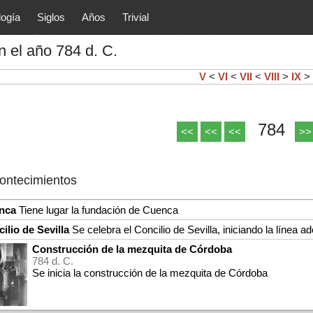
logía
Siglos
Años
Trivial
tóricos y principales acontec
 el año 784 d. C.
lítica, arte, cultura, etc.) de la
as.
V
<
VI
<
VII
<
VIII
>
IX
>
784
<<
<<
<<
>>
contecimientos
nca
Tiene lugar la fundación de Cuenca
ilio de Sevilla
Se celebra el Concilio de Sevilla, iniciando la línea a
Construcción de la mezquita de Córdoba
784 d. C.
Se inicia la construcción de la mezquita de Córdoba