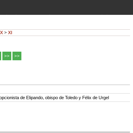
imientos (guerras, gobiernos,
 historia de la humanidad desde el
X
>
XI
>>
>>
dopcionista de Elipando, obispo de Toledo y Félix de Urgel