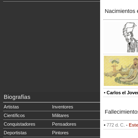
Nacimientos 
•
Carlos el Jove
Biografías
Artistas
Inventores
Fallecimiento
Científicos
Militares
Conquistadores
Pensadores
•
772 d. C.
-
Este
Deportistas
Pintores