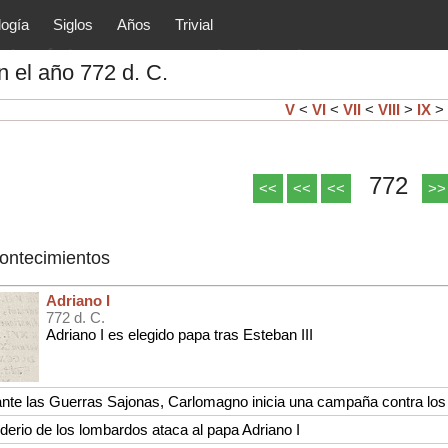
logía
Siglos
Años
Trivial
tóricos y principales acontec
 el año 772 d. C.
lítica, arte, cultura, etc.) de la
as.
V
<
VI
<
VII
<
VIII
>
IX
>
772
<<
<<
<<
>>
contecimientos
Adriano I
772 d. C.
Adriano I es elegido papa tras Esteban III
nte las Guerras Sajonas, Carlomagno inicia una campaña contra los
derio de los lombardos ataca al papa Adriano I