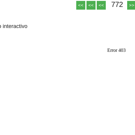
772
<<
<<
<<
>>
o interactivo