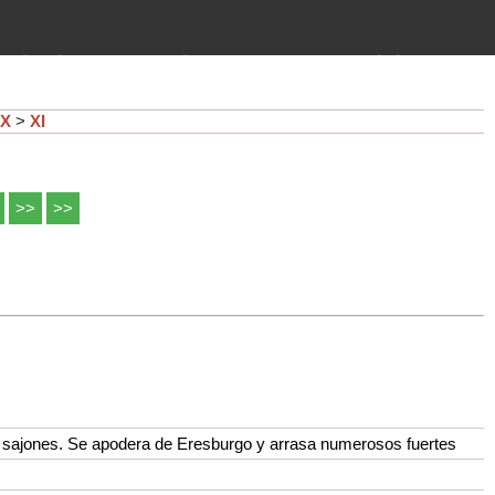
imientos (guerras, gobiernos,
 historia de la humanidad desde el
X
>
XI
>>
>>
 sajones. Se apodera de Eresburgo y arrasa numerosos fuertes