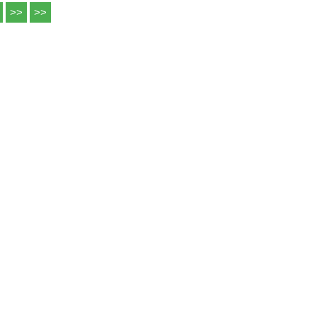
>>
>>