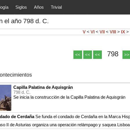
logía
Siglos
Años
Trivial
tóricos y principales acontec
 el año 798 d. C.
lítica, arte, cultura, etc.) de la
as.
V
<
VI
<
VII
<
VIII
>
IX
>
798
<<
<<
<<
>>
contecimientos
Capilla Palatina de Aquisgrán
798 d. C.
Se inicia la construcción de la Capilla Palatina de Aquisgrán
dado de Cerdaña
Se funda el condado de Cerdaña en la Marca His
nso II de Asturias organiza una operación relámpago y saquea Lisboa