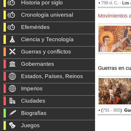
Historia por siglo
•
798 d. C. -
Los 
Cronología universal
Movimientos a
Efemérides
Ciencia y Tecnología
Guerras y conflictos
Gobernantes
Guerras en cu
Estados, Países, Reinos
Imperios
Ciudades
• (
791
- 805
)
Guer
Biografías
Juegos