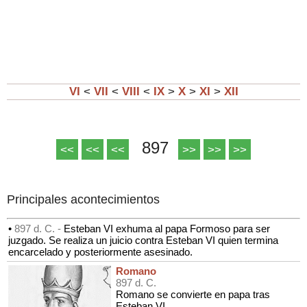
VI
<
VII
<
VIII
<
IX
>
X
>
XI
>
XII
897
<<
<<
<<
>>
>>
>>
Principales acontecimientos
•
897 d. C. -
Esteban VI exhuma al papa Formoso para ser
juzgado. Se realiza un juicio contra Esteban VI quien termina
encarcelado y posteriormente asesinado.
Romano
897 d. C.
Romano se convierte en papa tras
Esteban VI