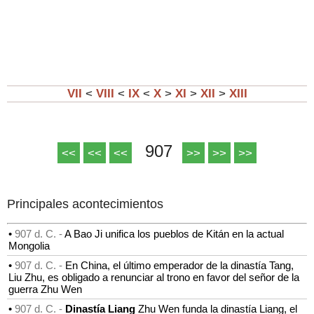
VII
<
VIII
<
IX
<
X
>
XI
>
XII
>
XIII
907
<<
<<
<<
>>
>>
>>
Principales acontecimientos
•
907 d. C. -
A Bao Ji unifica los pueblos de Kitán en la actual
Mongolia
•
907 d. C. -
En China, el último emperador de la dinastía Tang,
Liu Zhu, es obligado a renunciar al trono en favor del señor de la
guerra Zhu Wen
•
907 d. C. -
Dinastía Liang
Zhu Wen funda la dinastía Liang, el