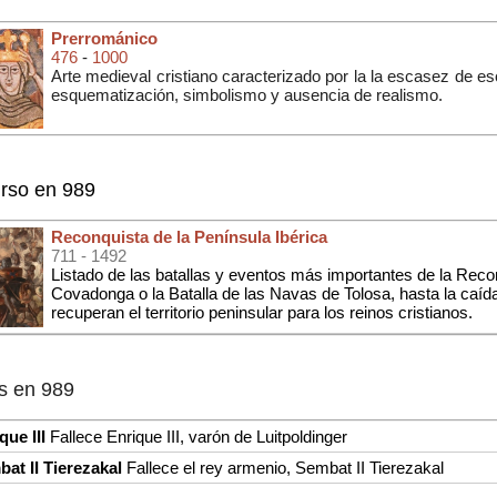
Prerrománico
476
-
1000
Arte medieval cristiano caracterizado por la la escasez de escu
esquematización, simbolismo y ausencia de realismo.
rso en 989
Reconquista de la Península Ibérica
711
- 1492
Listado de las batallas y eventos más importantes de la Reco
Covadonga o la Batalla de las Navas de Tolosa, hasta la caí
recuperan el territorio peninsular para los reinos cristianos.
s en 989
que III
Fallece Enrique III, varón de Luitpoldinger
at II Tierezakal
Fallece el rey armenio, Sembat II Tierezakal