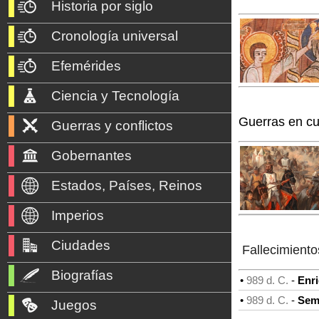
Historia por siglo
Cronología universal
Efemérides
Ciencia y Tecnología
Guerras en cu
Guerras y conflictos
Gobernantes
Estados, Países, Reinos
Imperios
Ciudades
Fallecimiento
Biografías
•
989 d. C.
-
Enri
•
989 d. C.
-
Semb
Juegos