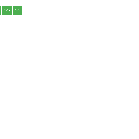
>>
>>