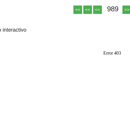
989
<<
<<
<<
>>
o interactivo