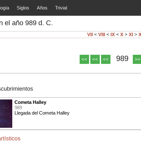
logía
Siglos
Años
Trivial
tóricos y principales acontec
 el año 989 d. C.
lítica, arte, cultura, etc.) de la
as.
VII
<
VIII
<
IX
<
X
>
XI
>
X
989
<<
<<
<<
>>
scubrimientos
Cometa Halley
989
Llegada del Cometa Halley
rtísticos