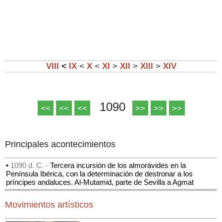
VIII
<
IX
<
X
<
XI
>
XII
>
XIII
>
XIV
1090
<<
<<
<<
>>
>>
>>
Principales acontecimientos
•
1090 d. C. -
Tercera incursión de los almorávides en la
Península Ibérica, con la determinación de destronar a los
príncipes andaluces. Al-Mutamid, parte de Sevilla a Agmat
Movimientos artísticos