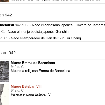
en 942
amemitsu
942 d. C. -
Nace el cortesano japonés Fujiwara no Tamemi
. C. -
Nace el monje budista japonés Genshin
 d. C. -
Nace el emperador de Han del Sur, Liu Chang
s en 942
Muere Emma de Barcelona
942 d. C.
Muere la religiosa Emma de Barcelona
Muere Esteban VIII
942 d. C.
Fallece el papa Esteban VIII