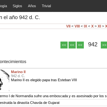
logía
Siglos
Años
Trivial
tóricos y principales acontec
 el año 942 d. C.
lítica, arte, cultura, etc.) de la
as.
VII
<
VIII
<
IX
<
X
>
XI
>
X
942
<<
<<
<<
>>
contecimientos
Marino II
942 d. C.
Marino II es elegido papa tras Esteban VIII
lermo I de Normandía sufre una emboscada y es asesinado por los se
estruida la dinastía Chavda de Gujarat