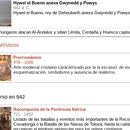
Hywel el Bueno anexa Gwynedd y Powys
942 d. C.
Hywel el Bueno, rey de Deheubarth anexa Gwynedd y Powys, 
húngaros atacan Al-Ándalus y sitian Lérida, Cerdaña y Huesca captu
rtísticos
Prerrománico
476
-
1000
Arte medieval cristiano caracterizado por la la escasez de escu
esquematización, simbolismo y ausencia de realismo.
rso en 942
Reconquista de la Península Ibérica
711
- 1492
Listado de las batallas y eventos más importantes de la Reco
Covadonga o la Batalla de las Navas de Tolosa, hasta la caí
recuperan el territorio peninsular para los reinos cristianos.