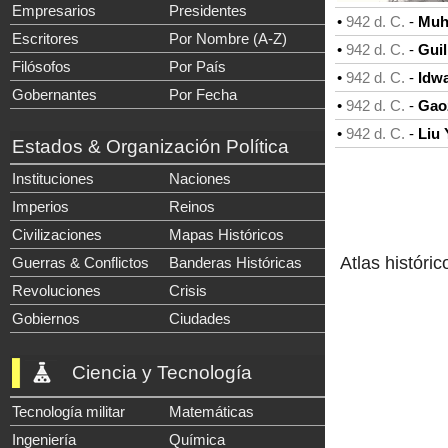
Empresarios
Presidentes
•
942 d. C.
-
Muh
Escritores
Por Nombre (A-Z)
•
942 d. C.
-
Guil
Filósofos
Por País
•
942 d. C.
-
Idwa
Gobernantes
Por Fecha
•
942 d. C.
-
Gaoz
•
942 d. C.
-
Liu 
Estados & Organización Política
Instituciones
Naciones
Imperios
Reinos
Civilizaciones
Mapas Históricos
Atlas históric
Guerras & Conflictos
Banderas Históricas
Revoluciones
Crisis
Gobiernos
Ciudades
Ciencia y Tecnología
Tecnología militar
Matemáticas
Ingeniería
Química