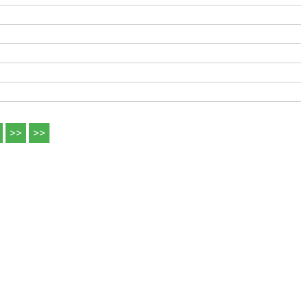
>>
>>