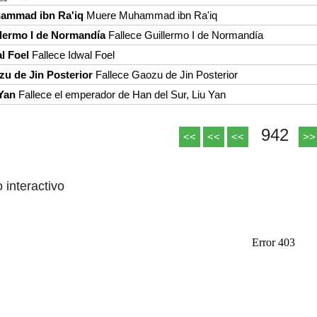
ammad ibn Ra'iq
Muere Muhammad ibn Ra'iq
lermo I de Normandía
Fallece Guillermo I de Normandía
l Foel
Fallece Idwal Foel
u de Jin Posterior
Fallece Gaozu de Jin Posterior
Yan
Fallece el emperador de Han del Sur, Liu Yan
942
<<
<<
<<
>>
o interactivo