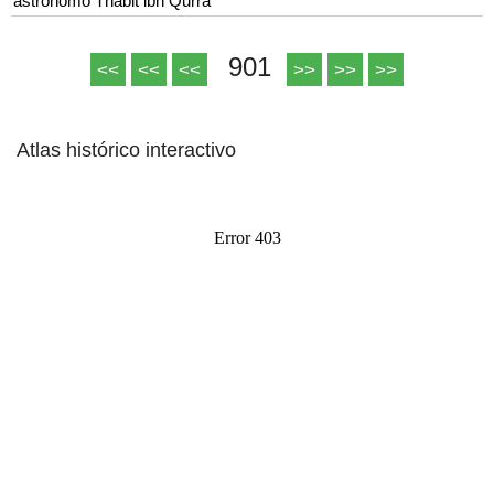
astrónomo Thábit ibn Qurra
901
<<
<<
<<
>>
>>
>>
Atlas histórico interactivo