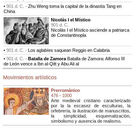
•
901 d. C. -
Zhu Weng toma la capital de la dinastía Tang en
China
Nicolás I el Místico
901 d. C.
Nicolás I el Místico asciende a patriarca
de Constantinopla
•
901 d. C. -
Los aglabíes saquean Reggio en Calabria
•
901 d. C. -
Batalla de Zamora
Batalla de Zamora: Alfonso III
de León vence a Ibn al-Qitt y Abu Ali al
Movimientos artísticos
Prerrománico
476
-
1000
Arte medieval cristiano caracterizado
por la la escasez de esculturas, la
orfebrería, la ilustración de manuscritos,
la simplicidad, esquematización,
simbolismo y ausencia de realismo.