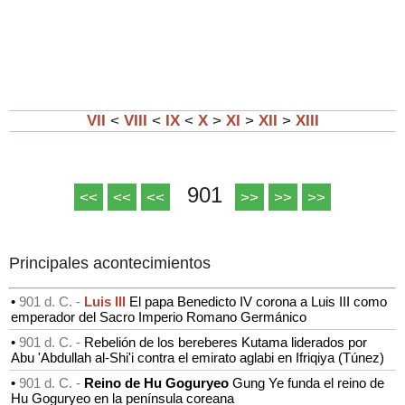
VII
<
VIII
<
IX
<
X
>
XI
>
XII
>
XIII
901
<<
<<
<<
>>
>>
>>
Principales acontecimientos
•
901 d. C. -
Luis III
El papa Benedicto IV corona a Luis III como
emperador del Sacro Imperio Romano Germánico
•
901 d. C. -
Rebelión de los bereberes Kutama liderados por
Abu 'Abdullah al-Shi'i contra el emirato aglabi en Ifriqiya (Túnez)
•
901 d. C. -
Reino de Hu Goguryeo
Gung Ye funda el reino de
Hu Goguryeo en la península coreana