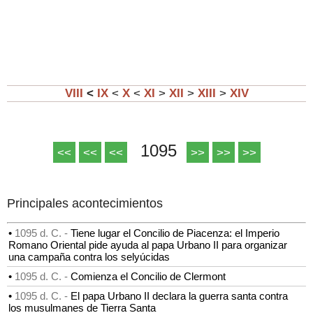
VIII
<
IX
<
X
<
XI
>
XII
>
XIII
>
XIV
1095
<<
<<
<<
>>
>>
>>
Principales acontecimientos
•
1095 d. C. -
Tiene lugar el Concilio de Piacenza: el Imperio
Romano Oriental pide ayuda al papa Urbano II para organizar
una campaña contra los selyúcidas
•
1095 d. C. -
Comienza el Concilio de Clermont
•
1095 d. C. -
El papa Urbano II declara la guerra santa contra
los musulmanes de Tierra Santa