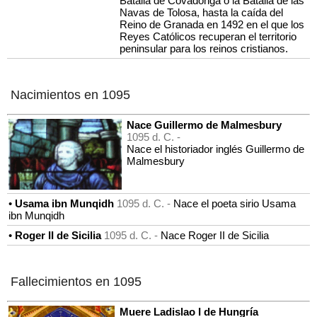
Batalla de Covadonga o la Batalla de las
Navas de Tolosa, hasta la caída del
Reino de Granada en 1492 en el que los
Reyes Católicos recuperan el territorio
peninsular para los reinos cristianos.
Nacimientos en 1095
Nace Guillermo de Malmesbury
1095 d. C. -
Nace el historiador inglés Guillermo de
Malmesbury
•
Usama ibn Munqidh
1095 d. C. -
Nace el poeta sirio Usama
ibn Munqidh
•
Roger II de Sicilia
1095 d. C. -
Nace Roger II de Sicilia
Fallecimientos en 1095
Muere Ladislao I de Hungría