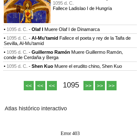
1095 d. C.
Fallece Ladislao I de Hungría
•
1095 d. C.
-
Olaf I
Muere Olaf I de Dinamarca
•
1095 d. C.
-
Al-Mu'tamid
Fallece el poeta y rey de la Taifa de
Sevilla, Al-Mu'tamid
•
1095 d. C.
-
Guillermo Ramón
Muere Guillermo Ramón,
conde de Cerdaña y Berga
•
1095 d. C.
-
Shen Kuo
Muere el erudito chino, Shen Kuo
1095
<<
<<
<<
>>
>>
>>
Atlas histórico interactivo