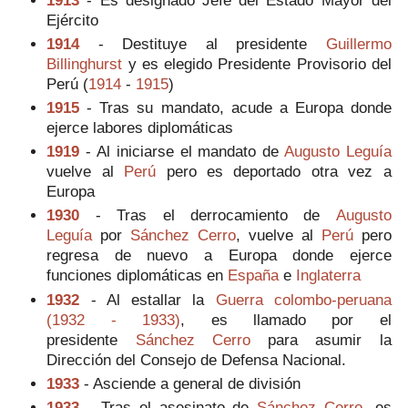
Ejército
1914
- Destituye al presidente
Guillermo
Billinghurst
y es elegido Presidente Provisorio del
Perú (
1914
-
1915
)
1915
- Tras su mandato, acude a Europa donde
ejerce labores diplomáticas
1919
- Al iniciarse el mandato de
Augusto Leguía
vuelve al
Perú
pero es deportado otra vez a
Europa
1930
- Tras el derrocamiento de
Augusto
Leguía
por
Sánchez Cerro
, vuelve al
Perú
pero
regresa de nuevo a Europa donde ejerce
funciones diplomáticas en
España
e
Inglaterra
1932
- Al estallar la
Guerra colombo-peruana
(1932 - 1933)
, es llamado por el
presidente
Sánchez Cerro
para asumir la
Dirección del Consejo de Defensa Nacional.
1933
- Asciende a general de división
1933
- Tras el asesinato de
Sánchez Cerro
, es