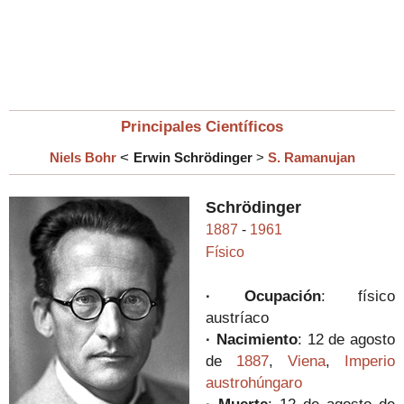
Principales Científicos
<
Niels Bohr
Erwin Schrödinger
>
S. Ramanujan
Schrödinger
1887
-
1961
Físico
· Ocupación
: físico
austríaco
· Nacimiento
: 12 de agosto
de
1887
,
Viena
,
Imperio
austrohúngaro
· Muerte
: 12 de agosto de